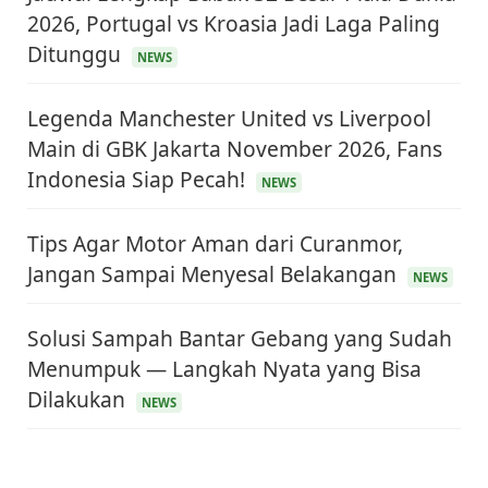
2026, Portugal vs Kroasia Jadi Laga Paling
Ditunggu
NEWS
Legenda Manchester United vs Liverpool
Main di GBK Jakarta November 2026, Fans
Indonesia Siap Pecah!
NEWS
Tips Agar Motor Aman dari Curanmor,
Jangan Sampai Menyesal Belakangan
NEWS
KEUANGAN & INVESTASI
Solusi Sampah Bantar Gebang yang Sudah
Harga Minyak Dunia Hari Ini Naik, WTI dan Brent
Menumpuk — Langkah Nyata yang Bisa
Sama-sama Menguat
30 Juni 2026
Dilakukan
NEWS
GAYA HIDUP
Sinopsis Film Marauders, Misteri Perampokan
Bank dengan Konspirasi Tersembunyi
30 Juni 2026