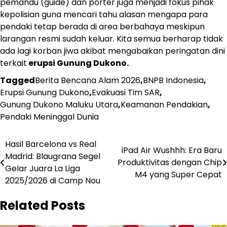
pemandu (guide) dan porter juga menjadi fokus pihak
kepolisian guna mencari tahu alasan mengapa para
pendaki tetap berada di area berbahaya meskipun
larangan resmi sudah keluar. Kita semua berharap tidak
ada lagi korban jiwa akibat mengabaikan peringatan dini
terkait
erupsi Gunung Dukono.
Tagged
Berita Bencana Alam 2026
,
BNPB Indonesia
,
Erupsi Gunung Dukono
,
Evakuasi Tim SAR
,
Gunung Dukono Maluku Utara
,
Keamanan Pendakian
,
Pendaki Meninggal Dunia
Navigasi
Hasil Barcelona vs Real
iPad Air Wushhh: Era Baru
Madrid: Blaugrana Segel
pos
Produktivitas dengan Chip
Gelar Juara La Liga
M4 yang Super Cepat
2025/2026 di Camp Nou
Related Posts