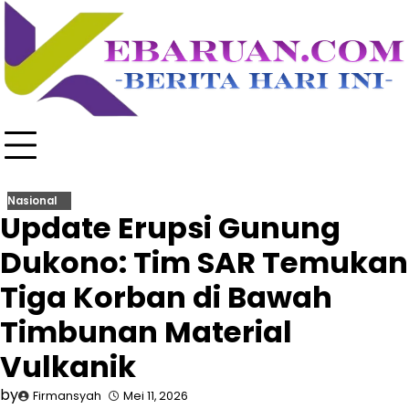
Skip
to
content
Nasional
Update Erupsi Gunung
Dukono: Tim SAR Temukan
Tiga Korban di Bawah
Timbunan Material
Vulkanik
by
Firmansyah
Mei 11, 2026