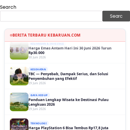
Search
OLAH RAGA
Hasil Brasil vs Jepang 2-1: Comeback Dramatis, Gol
Searc
Martinelli Menit 90+5
30 Juni 2026
BERITA TERBARU KEBARUAN.COM
KEUANGAN & INVESTASI
Harga Emas Antam Hari Ini 30 Juni 2026 Turun
Rp30.000
30 Juni 2026
KESEHATAN
TBC — Penyebab, Dampak Serius, dan Solusi
Penyembuhan yang Efektif
29 Juni 2026
GAYA HIDUP
Panduan Lengkap Wisata ke Destinasi Pulau
Lengkuas 2026
29 Juni 2026
TEKNOLOGI
Harga PlayStation 6 Bisa Tembus Rp17,8 Juta
29 Juni 2026