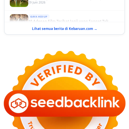
GAYA HIDUP
10 Adegan Film Terikat Janji yang Sangat Tak
Terduga
29 Juni 2026
Lihat semua berita di Kebaruan.com →
KESEHATAN
Bahaya Memakai Softlens untuk Mata yang Jarang
Diketahui
29 Juni 2026
NASIONAL
PLN Kalimantan Lakukan Manajemen Beban
Akibat Gangguan PLTGU
29 Juni 2026
KEUANGAN & INVESTASI
Harga Minyak Dunia Hari Ini Naik, WTI dan Brent
Sama-sama Menguat
30 Juni 2026
GAYA HIDUP
Sinopsis Film Marauders, Misteri Perampokan
Bank dengan Konspirasi Tersembunyi
30 Juni 2026