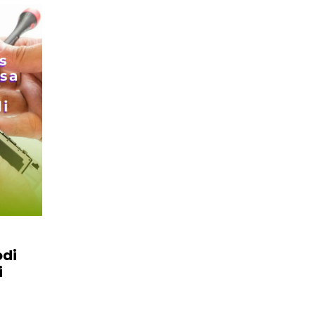
PLN Kalimantan Lakukan Manajemen Beban
Akibat Gangguan PLTGU
29 Juni 2026
odi
i