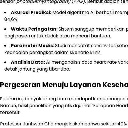
sensor
photoplethysmography
(PPG). Berikut adalah temu
Akurasi Prediksi:
Model algoritma AI berhasil memp
84,6%.
Waktu Peringatan:
Sistem sanggup memberikan pe
bagi pasien untuk duduk atau mencari bantuan.
Parameter Medis:
Studi mencatat sensitivitas seb
keandalan perangkat dalam skenario klinis.
Analisis Data:
AI menganalisis data heart rate var
detak jantung yang tiba-tiba.
Pergeseran Menuju Layanan Keseha
Selama ini, banyak orang baru mendapatkan penanganan
Namun, hasil penelitian yang rilis di jurnal “European He
tersebut.
Professor Junhwan Cho menjelaskan bahwa sekitar 40% o