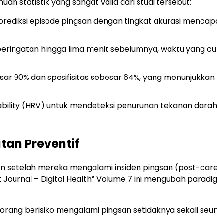
an statistik yang sangat valid dari studi tersebut:
rediksi episode pingsan dengan tingkat akurasi mencap
ringatan hingga lima menit sebelumnya, waktu yang c
esar 90% dan spesifisitas sebesar 64%, yang menunjukkan
iability (HRV) untuk mendeteksi penurunan tekanan dara
tan Preventif
 setelah mereka mengalami insiden pingsan (post-care
art Journal – Digital Health” Volume 7 ini mengubah parad
rang berisiko mengalami pingsan setidaknya sekali seu