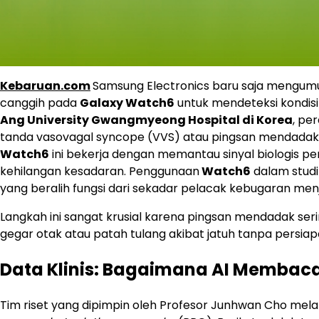
Kebaruan.com
Samsung Electronics baru saja mengum
canggih pada
Galaxy Watch6
untuk mendeteksi kondisi 
Ang University Gwangmyeong Hospital di Korea
, pe
tanda vasovagal syncope (VVS) atau pingsan mendadak d
Watch6
ini bekerja dengan memantau sinyal biologis 
kehilangan kesadaran. Penggunaan
Watch6
dalam studi
yang beralih fungsi dari sekadar pelacak kebugaran men
Langkah ini sangat krusial karena pingsan mendadak ser
gegar otak atau patah tulang akibat jatuh tanpa persiap
Data Klinis: Bagaimana AI Membac
Tim riset yang dipimpin oleh Profesor Junhwan Cho me