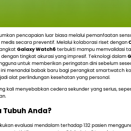
umkan pencapaian luar biasa melalui pemanfaatan sens
medis secara preventif. Melalui kolaborasi riset dengan
C
rangkat
Galaxy Watch6
terbukti mampu memvalidasi t
engan tingkat akurasi yang impresif. Teknologi dalam
G
pengguna untuk memberikan peringatan dini sebelum ses
 ini menandai babak baru bagi perangkat smartwatch ko
jadi alat perlindungan kesehatan yang personal.
ing kali menyebabkan cedera sekunder yang serius, seper
an.
a Tubuh Anda?
lakukan evaluasi mendalam terhadap 132 pasien menggu