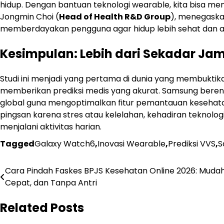
hidup. Dengan bantuan teknologi wearable, kita bisa men
Jongmin Choi (
Head of Health R&D Group
), menegaska
memberdayakan pengguna agar hidup lebih sehat dan 
Kesimpulan: Lebih dari Sekadar Ja
Studi ini menjadi yang pertama di dunia yang membuktik
memberikan prediksi medis yang akurat. Samsung berenc
global guna mengoptimalkan fitur pemantauan kesehatan
pingsan karena stres atau kelelahan, kehadiran teknol
menjalani aktivitas harian.
Tagged
Galaxy Watch6
,
Inovasi Wearable
,
Prediksi VVS
,
S
Navigasi
Cara Pindah Faskes BPJS Kesehatan Online 2026: Mudah
Cepat, dan Tanpa Antri
pos
Related Posts