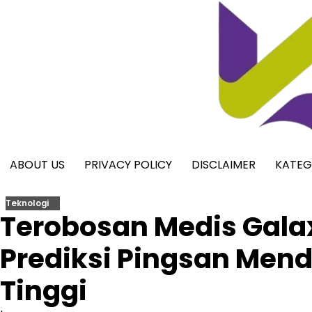
Skip
to
content
ABOUT US
PRIVACY POLICY
DISCLAIMER
KATEG
Teknologi
Terobosan Medis Gala
Prediksi Pingsan Men
Tinggi