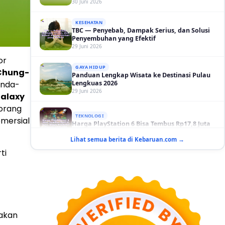
KESEHATAN
TBC — Penyebab, Dampak Serius, dan Solusi
Penyembuhan yang Efektif
29 Juni 2026
GAYA HIDUP
Panduan Lengkap Wisata ke Destinasi Pulau
or
Lengkuas 2026
hung-
29 Juni 2026
anda-
alaxy
TEKNOLOGI
Harga PlayStation 6 Bisa Tembus Rp17,8 Juta
eorang
29 Juni 2026
mersial
GAYA HIDUP
Lihat semua berita di Kebaruan.com →
10 Adegan Film Terikat Janji yang Sangat Tak
ti
Terduga
29 Juni 2026
KESEHATAN
Bahaya Memakai Softlens untuk Mata yang
Jarang Diketahui
29 Juni 2026
nakan