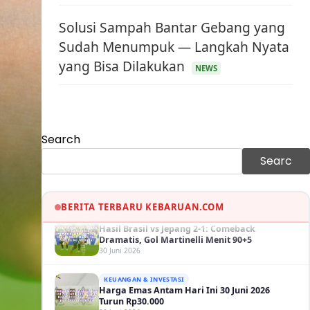
Solusi Sampah Bantar Gebang yang
Sudah Menumpuk — Langkah Nyata
yang Bisa Dilakukan
KEUANGAN & INVESTASI
NEWS
Harga Minyak Dunia Hari Ini Naik, WTI dan
Brent Sama-sama Menguat
30 Juni 2026
GAYA HIDUP
Search
Sinopsis Film Marauders, Misteri
Perampokan Bank dengan Konspirasi
Searc
Tersembunyi
30 Juni 2026
OLAH RAGA
Hasil Brasil vs Jepang 2-1: Comeback
BERITA TERBARU KEBARUAN.COM
Dramatis, Gol Martinelli Menit 90+5
30 Juni 2026
KEUANGAN & INVESTASI
Harga Emas Antam Hari Ini 30 Juni 2026
Turun Rp30.000
30 Juni 2026