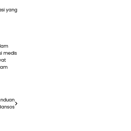
TBC — Penyebab, Dampak Serius, dan Solusi
Penyembuhan yang Efektif
si yang
29 Juni 2026
GAYA HIDUP
Panduan Lengkap Wisata ke Destinasi Pulau
Lengkuas 2026
29 Juni 2026
alam
i medis
TEKNOLOGI
Harga PlayStation 6 Bisa Tembus Rp17,8 Juta
yat
29 Juni 2026
alam
GAYA HIDUP
10 Adegan Film Terikat Janji yang Sangat Tak
Terduga
29 Juni 2026
anduan
KESEHATAN
 Bansos
Bahaya Memakai Softlens untuk Mata yang
Jarang Diketahui
29 Juni 2026
NASIONAL