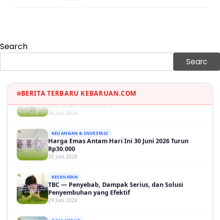
Sama-sama Menguat
30 Juni 2026
GAYA HIDUP
Sinopsis Film Marauders, Misteri Perampokan
Search
Bank dengan Konspirasi Tersembunyi
30 Juni 2026
Searc
OLAH RAGA
Hasil Brasil vs Jepang 2-1: Comeback Dramatis, Gol
Martinelli Menit 90+5
BERITA TERBARU KEBARUAN.COM
30 Juni 2026
KEUANGAN & INVESTASI
Harga Emas Antam Hari Ini 30 Juni 2026 Turun
Rp30.000
30 Juni 2026
KESEHATAN
TBC — Penyebab, Dampak Serius, dan Solusi
Penyembuhan yang Efektif
29 Juni 2026
GAYA HIDUP
Panduan Lengkap Wisata ke Destinasi Pulau
Lengkuas 2026