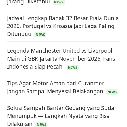
Jarang Diketahui
NEWS
Jadwal Lengkap Babak 32 Besar Piala Dunia
2026, Portugal vs Kroasia Jadi Laga Paling
Ditunggu
NEWS
Legenda Manchester United vs Liverpool
Main di GBK Jakarta November 2026, Fans
Indonesia Siap Pecah!
NEWS
Tips Agar Motor Aman dari Curanmor,
Jangan Sampai Menyesal Belakangan
NEWS
Solusi Sampah Bantar Gebang yang Sudah
Menumpuk — Langkah Nyata yang Bisa
KEUANGAN & INVESTASI
Dilakukan
Harga Minyak Dunia Hari Ini Naik, WTI dan Brent
NEWS