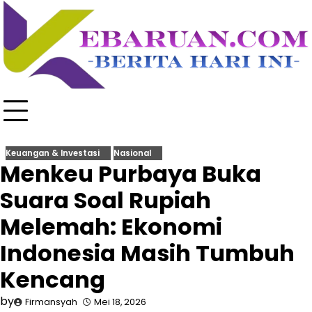
Skip
to
content
Keuangan & Investasi
Nasional
Menkeu Purbaya Buka
Suara Soal Rupiah
Melemah: Ekonomi
Indonesia Masih Tumbuh
Kencang
by
Firmansyah
Mei 18, 2026