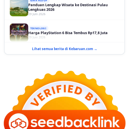
29 Juni 2026
TEKNOLOGI
Harga PlayStation 6 Bisa Tembus Rp17,8 Juta
29 Juni 2026
GAYA HIDUP
10 Adegan Film Terikat Janji yang Sangat Tak
Lihat semua berita di Kebaruan.com →
Terduga
29 Juni 2026
KESEHATAN
Bahaya Memakai Softlens untuk Mata yang Jarang
Diketahui
29 Juni 2026
NASIONAL
PLN Kalimantan Lakukan Manajemen Beban
Akibat Gangguan PLTGU
29 Juni 2026
KEUANGAN & INVESTASI
Harga Minyak Dunia Hari Ini Naik, WTI dan Brent
Sama-sama Menguat