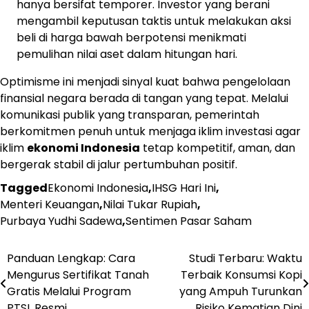
hanya bersifat temporer. Investor yang berani
mengambil keputusan taktis untuk melakukan aksi
beli di harga bawah berpotensi menikmati
pemulihan nilai aset dalam hitungan hari.
Optimisme ini menjadi sinyal kuat bahwa pengelolaan
finansial negara berada di tangan yang tepat. Melalui
komunikasi publik yang transparan, pemerintah
berkomitmen penuh untuk menjaga iklim investasi agar
iklim
ekonomi Indonesia
tetap kompetitif, aman, dan
bergerak stabil di jalur pertumbuhan positif.
Tagged
Ekonomi Indonesia
,
IHSG Hari Ini
,
Menteri Keuangan
,
Nilai Tukar Rupiah
,
Purbaya Yudhi Sadewa
,
Sentimen Pasar Saham
Navigasi
Panduan Lengkap: Cara
Studi Terbaru: Waktu
Mengurus Sertifikat Tanah
Terbaik Konsumsi Kopi
pos
Gratis Melalui Program
yang Ampuh Turunkan
PTSL Resmi
Risiko Kematian Dini