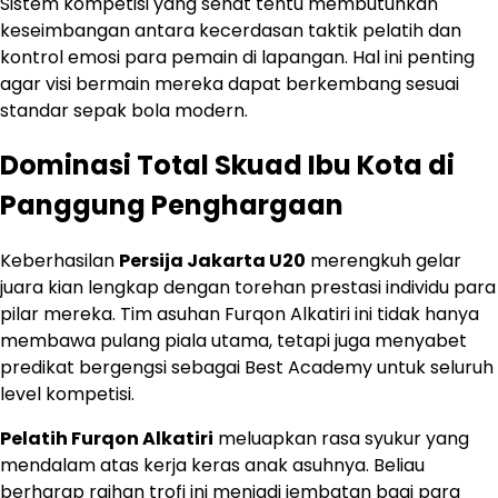
Sistem kompetisi yang sehat tentu membutuhkan
keseimbangan antara kecerdasan taktik pelatih dan
kontrol emosi para pemain di lapangan. Hal ini penting
agar visi bermain mereka dapat berkembang sesuai
standar sepak bola modern.
Dominasi Total Skuad Ibu Kota di
Panggung Penghargaan
Keberhasilan
Persija Jakarta U20
merengkuh gelar
juara kian lengkap dengan torehan prestasi individu para
pilar mereka. Tim asuhan Furqon Alkatiri ini tidak hanya
membawa pulang piala utama, tetapi juga menyabet
predikat bergengsi sebagai Best Academy untuk seluruh
level kompetisi.
Pelatih Furqon Alkatiri
meluapkan rasa syukur yang
mendalam atas kerja keras anak asuhnya. Beliau
berharap raihan trofi ini menjadi jembatan bagi para