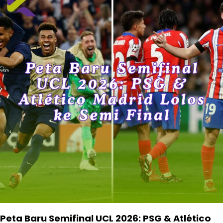
Peta Baru Semifinal UCL 2026: PSG & Atlético