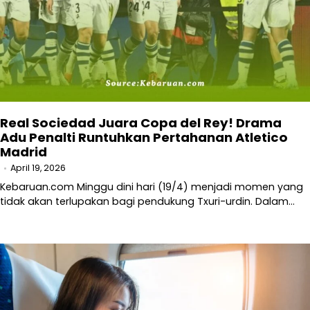
Real Sociedad Juara Copa del Rey! Drama
Adu Penalti Runtuhkan Pertahanan Atletico
Madrid
April 19, 2026
Kebaruan.com Minggu dini hari (19/4) menjadi momen yang
tidak akan terlupakan bagi pendukung Txuri-urdin. Dalam…