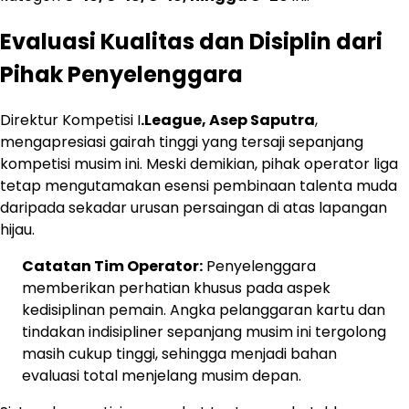
Evaluasi Kualitas dan Disiplin dari
Pihak Penyelenggara
Direktur Kompetisi I
.League, Asep Saputra
,
mengapresiasi gairah tinggi yang tersaji sepanjang
kompetisi musim ini. Meski demikian, pihak operator liga
tetap mengutamakan esensi pembinaan talenta muda
daripada sekadar urusan persaingan di atas lapangan
hijau.
Catatan Tim Operator:
Penyelenggara
memberikan perhatian khusus pada aspek
kedisiplinan pemain. Angka pelanggaran kartu dan
tindakan indisipliner sepanjang musim ini tergolong
masih cukup tinggi, sehingga menjadi bahan
evaluasi total menjelang musim depan.