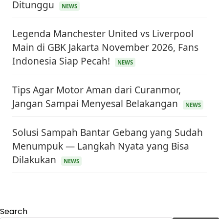
Ditunggu
NEWS
Legenda Manchester United vs Liverpool
Main di GBK Jakarta November 2026, Fans
Indonesia Siap Pecah!
NEWS
Tips Agar Motor Aman dari Curanmor,
Jangan Sampai Menyesal Belakangan
NEWS
Solusi Sampah Bantar Gebang yang Sudah
Menumpuk — Langkah Nyata yang Bisa
KEUANGAN & INVESTASI
Dilakukan
Harga Minyak Dunia Hari Ini Naik, WTI dan Brent
NEWS
Sama-sama Menguat
30 Juni 2026
GAYA HIDUP
Sinopsis Film Marauders, Misteri Perampokan
Search
Bank dengan Konspirasi Tersembunyi
30 Juni 2026