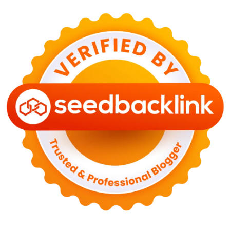
KESEHATAN
Bahaya Memakai Softlens untuk Mata yang Jarang
Diketahui
29 Juni 2026
NASIONAL
PLN Kalimantan Lakukan Manajemen Beban
Akibat Gangguan PLTGU
29 Juni 2026
KEUANGAN & INVESTASI
Harga Minyak Dunia Hari Ini Naik, WTI dan Brent
Sama-sama Menguat
30 Juni 2026
GAYA HIDUP
Sinopsis Film Marauders, Misteri Perampokan
Bank dengan Konspirasi Tersembunyi
30 Juni 2026
OLAH RAGA
Hasil Brasil vs Jepang 2-1: Comeback Dramatis, Gol
Martinelli Menit 90+5
30 Juni 2026