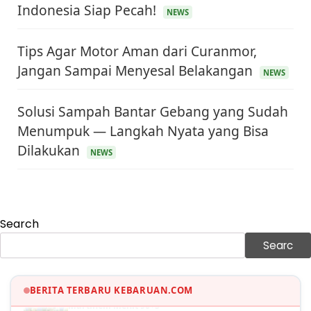
Indonesia Siap Pecah!
NEWS
Tips Agar Motor Aman dari Curanmor,
Jangan Sampai Menyesal Belakangan
NEWS
Solusi Sampah Bantar Gebang yang Sudah
Menumpuk — Langkah Nyata yang Bisa
KEUANGAN & INVESTASI
Harga Minyak Dunia Hari Ini Naik, WTI dan Brent
Dilakukan
NEWS
Sama-sama Menguat
30 Juni 2026
GAYA HIDUP
Sinopsis Film Marauders, Misteri Perampokan
Bank dengan Konspirasi Tersembunyi
Search
30 Juni 2026
Searc
OLAH RAGA
Hasil Brasil vs Jepang 2-1: Comeback Dramatis, Gol
Martinelli Menit 90+5
BERITA TERBARU KEBARUAN.COM
30 Juni 2026