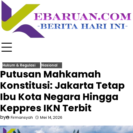
Skip
to
content
Hukum & Regulasi
Nasional
Putusan Mahkamah
Konstitusi: Jakarta Tetap
Ibu Kota Negara Hingga
Keppres IKN Terbit
by
Firmansyah
Mei 14, 2026