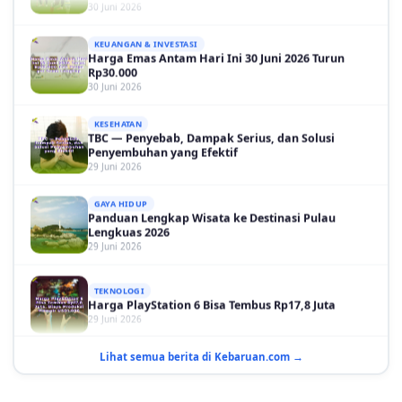
KEUANGAN & INVESTASI
Harga Emas Antam Hari Ini 30 Juni 2026 Turun
Rp30.000
30 Juni 2026
KESEHATAN
TBC — Penyebab, Dampak Serius, dan Solusi
Penyembuhan yang Efektif
29 Juni 2026
GAYA HIDUP
Panduan Lengkap Wisata ke Destinasi Pulau
Lengkuas 2026
29 Juni 2026
TEKNOLOGI
Harga PlayStation 6 Bisa Tembus Rp17,8 Juta
29 Juni 2026
GAYA HIDUP
10 Adegan Film Terikat Janji yang Sangat Tak
Lihat semua berita di Kebaruan.com →
Terduga
29 Juni 2026