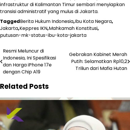
infrastruktur di Kalimantan Timur sembari menyiapkan
transisi administratif yang mulus di Jakarta.
Tagged
Berita Hukum Indonesia
,
Ibu Kota Negara
,
Jakarta
,
Keppres IKN
,
Mahkamah Konstitusi
,
putusan-mk-status-ibu-kota-jakarta
Navigasi
Resmi Meluncur di
Gebrakan Kabinet Merah
Indonesia, Ini Spesifikasi
pos
Putih: Selamatkan Rp10,2
dan Harga iPhone 17e
Triliun dari Mafia Hutan
dengan Chip A19
Related Posts