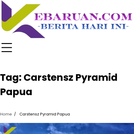
Skip
to
content
Tag:
Carstensz Pyramid
Papua
Home
Carstensz Pyramid Papua