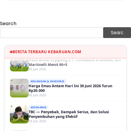
Harga Minyak Dunia Hari Ini Naik, WTI dan Brent
Sama-sama Menguat
30 Juni 2026
Search
GAYA HIDUP
Sinopsis Film Marauders, Misteri Perampokan
Searc
Bank dengan Konspirasi Tersembunyi
30 Juni 2026
BERITA TERBARU KEBARUAN.COM
OLAH RAGA
Hasil Brasil vs Jepang 2-1: Comeback Dramatis, Gol
Martinelli Menit 90+5
30 Juni 2026
KEUANGAN & INVESTASI
Harga Emas Antam Hari Ini 30 Juni 2026 Turun
Rp30.000
30 Juni 2026
KESEHATAN
TBC — Penyebab, Dampak Serius, dan Solusi
Penyembuhan yang Efektif
29 Juni 2026
GAYA HIDUP