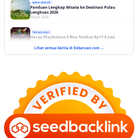
Panduan Lengkap Wisata ke Destinasi Pulau
Lengkuas 2026
29 Juni 2026
TEKNOLOGI
Harga PlayStation 6 Bisa Tembus Rp17,8 Juta
29 Juni 2026
Lihat semua berita di Kebaruan.com →
GAYA HIDUP
10 Adegan Film Terikat Janji yang Sangat Tak
Terduga
29 Juni 2026
KESEHATAN
Bahaya Memakai Softlens untuk Mata yang Jarang
Diketahui
29 Juni 2026
NASIONAL
PLN Kalimantan Lakukan Manajemen Beban
Akibat Gangguan PLTGU
29 Juni 2026
KEUANGAN & INVESTASI