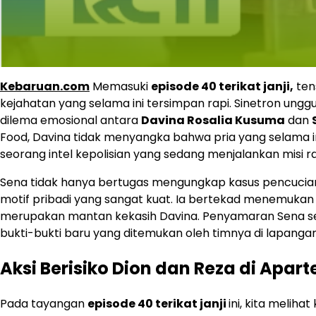
Kebaruan.com
Memasuki
episode 40 terikat janji,
ten
kejahatan yang selama ini tersimpan rapi. Sinetron un
dilema emosional antara
Davina Rosalia Kusuma
dan
Food, Davina tidak menyangka bahwa pria yang selama 
seorang intel kepolisian yang sedang menjalankan misi ra
Sena tidak hanya bertugas mengungkap kasus pencucian u
motif pribadi yang sangat kuat. Ia bertekad menemukan d
merupakan mantan kekasih Davina. Penyamaran Sena seba
bukti-bukti baru yang ditemukan oleh timnya di lapangan
Aksi Berisiko Dion dan Reza di Apar
Pada tayangan
episode 40 terikat janji
ini, kita meli