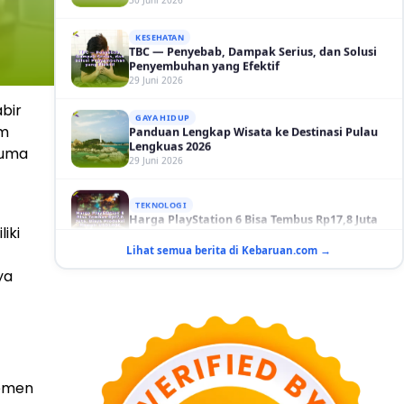
KESEHATAN
TBC — Penyebab, Dampak Serius, dan Solusi
Penyembuhan yang Efektif
29 Juni 2026
GAYA HIDUP
Panduan Lengkap Wisata ke Destinasi Pulau
bir
Lengkuas 2026
29 Juni 2026
am
suma
TEKNOLOGI
Harga PlayStation 6 Bisa Tembus Rp17,8 Juta
29 Juni 2026
iki
GAYA HIDUP
Lihat semua berita di Kebaruan.com →
10 Adegan Film Terikat Janji yang Sangat Tak
Terduga
ya
29 Juni 2026
KESEHATAN
Bahaya Memakai Softlens untuk Mata yang
Jarang Diketahui
29 Juni 2026
temen
NASIONAL