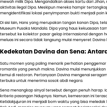
mewah milik Dipa. Mengandalkan akses kartu dari Jih
aktivitas ilegal Dipa. Meskipun mereka hampir tertangk
mengidentifikasi lokasi penyimpanan bukti menjadi poin kr
Di sisi lain, Hans yang merupakan tangan kanan Dipa, t
Museum Pusaka Mandala. Dipa yang haus kekuasaan tamp
tersebut ke kolektor pasar gelap internasional dengan ha
meluas ini secara tidak langsung mulai menyeret Davina
Kedekatan Davina dan Sena: Antar
Satu momen yang paling menarik perhatian penggema
romantis yang penuh makna. Davina mulai menunjukkan 
temui di restoran. Pertanyaan Davina mengenai seragam
terbuka untuk menerima sosok abdi negara.
Sena menangkap sinyal tersebut dengan penuh harap. I
kriteria pasangan hidupnya. Namun, kemesraan ini teras
Ketidakjujuran ini menjadi bom waktu yang bisa meledak 