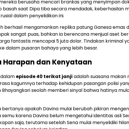
an, mereka berusaha mencari brankas yang menyimpan d
ap basah saat Dipa tiba secara mendadak, keberhasilan 
usial dalam penyelidikan ini.
elah berhasil mengamankan replika patung Ganesa emas d
ak sangat puas, bahkan ia berencana menjual aset ber
rga fantastis mencapai 5 juta dolar. Tindakan kriminal y
 ke dalam pusaran bahaya yang lebih besar.
a Harapan dan Kenyataan
r dalam
episode 40 terikat janji
adalah suasana makan
rasa kagumnya terhadap kehidupan pasangan polisi yang
 Bhayangkari seolah memberi sinyal bahwa hatinya mula
a bertanya apakah Davina mulai berubah pikiran mengen
a semu karena Davina belum mengetahui identitas asli Se
kapan saja, terutama setelah Sena mulai menyelidiki hila