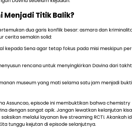
ngan Davina sebelum kejadian.
 Menjadi Titik Balik?
rtemukan dua garis konflik besar: asmara dan kriminalita
 cerita semakin solid:
l kepada Sena agar tetap fokus pada misi meskipun pe
 menyusun rencana untuk menyingkirkan Davina dari takh
anan museum yang mati selama satu jam menjadi bukti
sha Assuncao, episode ini membuktikan bahwa chemistry
a dengan sangat apik. Jangan lewatkan kelanjutan kis
saksikan melalui layanan live streaming RCTI. Akankah id
ta tunggu kejutan di episode selanjutnya.