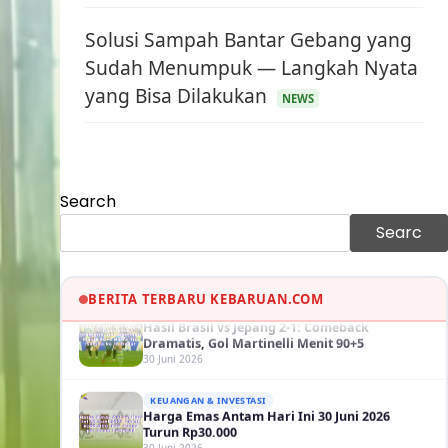
Solusi Sampah Bantar Gebang yang
Sudah Menumpuk — Langkah Nyata
yang Bisa Dilakukan
KEUANGAN & INVESTASI
NEWS
Harga Minyak Dunia Hari Ini Naik, WTI dan
Brent Sama-sama Menguat
30 Juni 2026
GAYA HIDUP
Search
Sinopsis Film Marauders, Misteri
Perampokan Bank dengan Konspirasi
Searc
Tersembunyi
30 Juni 2026
OLAH RAGA
Hasil Brasil vs Jepang 2-1: Comeback
BERITA TERBARU KEBARUAN.COM
Dramatis, Gol Martinelli Menit 90+5
30 Juni 2026
KEUANGAN & INVESTASI
Harga Emas Antam Hari Ini 30 Juni 2026
Turun Rp30.000
30 Juni 2026