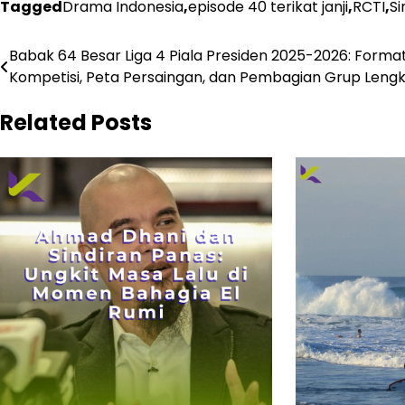
Tagged
Drama Indonesia
,
episode 40 terikat janji
,
RCTI
,
Si
Navigasi
Babak 64 Besar Liga 4 Piala Presiden 2025-2026: Forma
Kompetisi, Peta Persaingan, dan Pembagian Grup Leng
pos
Related Posts