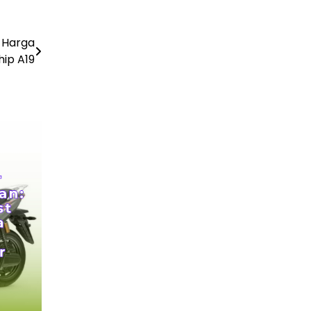
PLN Kalimantan Lakukan Manajemen Beban
Akibat Gangguan PLTGU
29 Juni 2026
n Harga
hip A19