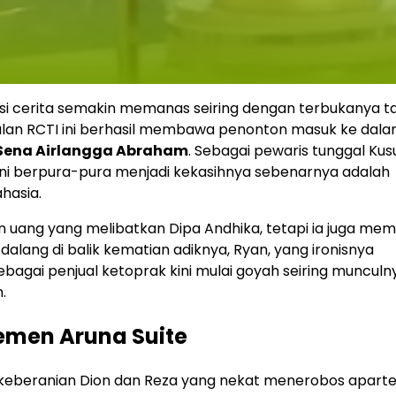
si cerita semakin memanas seiring dengan terbukanya ta
ggulan RCTI ini berhasil membawa penonton masuk ke dal
Sena Airlangga Abraham
. Sebagai pewaris tunggal Ku
ini berpura-pura menjadi kekasihnya sebenarnya adalah
hasia.
ang yang melibatkan Dipa Andhika, tetapi ia juga memil
alang di balik kematian adiknya, Ryan, yang ironisnya
gai penjual ketoprak kini mulai goyah seiring munculn
.
temen Aruna Suite
hat keberanian Dion dan Reza yang nekat menerobos apar