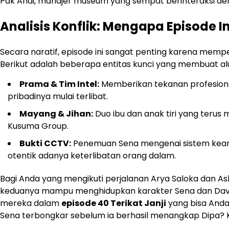
Pak Andi, manajer museum yang sempat berinteraksi de
Analisis Konflik: Mengapa Episode Ini
Secara naratif, episode ini sangat penting karena mempe
Berikut adalah beberapa entitas kunci yang membuat alur
Prama & Tim Intel:
Memberikan tekanan profesiona
pribadinya mulai terlibat.
Mayang & Jihan:
Duo ibu dan anak tiri yang terus
Kusuma Group.
Bukti CCTV:
Penemuan Sena mengenai sistem keam
otentik adanya keterlibatan orang dalam.
Bagi Anda yang mengikuti perjalanan Arya Saloka dan A
keduanya mampu menghidupkan karakter Sena dan Davin
mereka dalam
episode 40 Terikat Janji
yang bisa Anda 
Sena terbongkar sebelum ia berhasil menangkap Dipa? Ki