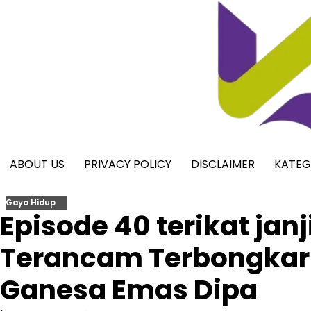
Skip
to
content
ABOUT US
PRIVACY POLICY
DISCLAIMER
KATEG
Gaya Hidup
Episode 40 terikat ja
Terancam Terbongkar
Ganesa Emas Dipa