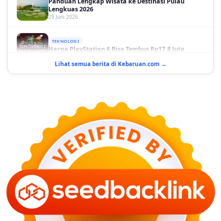
Lengkuas 2026
29 Juni 2026
TEKNOLOGI
Harga PlayStation 6 Bisa Tembus Rp17,8 Juta
29 Juni 2026
Lihat semua berita di Kebaruan.com →
GAYA HIDUP
10 Adegan Film Terikat Janji yang Sangat Tak
Terduga
29 Juni 2026
KESEHATAN
Bahaya Memakai Softlens untuk Mata yang Jarang
Diketahui
29 Juni 2026
NASIONAL
PLN Kalimantan Lakukan Manajemen Beban
Akibat Gangguan PLTGU
29 Juni 2026
KEUANGAN & INVESTASI
Harga Minyak Dunia Hari Ini Naik, WTI dan Brent