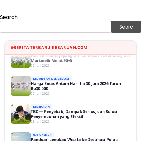
Sama-sama Menguat
30 Juni 2026
Search
GAYA HIDUP
Sinopsis Film Marauders, Misteri Perampokan
Searc
Bank dengan Konspirasi Tersembunyi
30 Juni 2026
BERITA TERBARU KEBARUAN.COM
OLAH RAGA
Hasil Brasil vs Jepang 2-1: Comeback Dramatis, Gol
Martinelli Menit 90+5
30 Juni 2026
KEUANGAN & INVESTASI
Harga Emas Antam Hari Ini 30 Juni 2026 Turun
Rp30.000
30 Juni 2026
KESEHATAN
TBC — Penyebab, Dampak Serius, dan Solusi
Penyembuhan yang Efektif
29 Juni 2026
GAYA HIDUP
Panduan Lengkap Wisata ke Destinasi Pulau
Lengkuas 2026