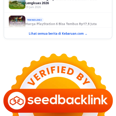
29 Juni 2026
TEKNOLOGI
Harga PlayStation 6 Bisa Tembus Rp17,8 Juta
29 Juni 2026
Lihat semua berita di Kebaruan.com →
GAYA HIDUP
10 Adegan Film Terikat Janji yang Sangat Tak
Terduga
29 Juni 2026
KESEHATAN
Bahaya Memakai Softlens untuk Mata yang Jarang
Diketahui
29 Juni 2026
NASIONAL
PLN Kalimantan Lakukan Manajemen Beban
Akibat Gangguan PLTGU
29 Juni 2026
KEUANGAN & INVESTASI
Harga Minyak Dunia Hari Ini Naik, WTI dan Brent
Sama-sama Menguat