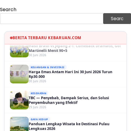
Search
GAYA HIDUP
Sinopsis Film Marauders, Misteri Perampokan
Searc
Bank dengan Konspirasi Tersembunyi
30 Juni 2026
BERITA TERBARU KEBARUAN.COM
OLAH RAGA
Hasil Brasil vs Jepang 2-1: Comeback Dramatis, Gol
Martinelli Menit 90+5
30 Juni 2026
KEUANGAN & INVESTASI
Harga Emas Antam Hari Ini 30 Juni 2026 Turun
Rp30.000
30 Juni 2026
KESEHATAN
TBC — Penyebab, Dampak Serius, dan Solusi
Penyembuhan yang Efektif
29 Juni 2026
GAYA HIDUP
Panduan Lengkap Wisata ke Destinasi Pulau
Lengkuas 2026
29 Juni 2026