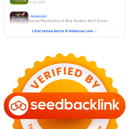
TEKNOLOGI
Harga PlayStation 6 Bisa Tembus Rp17,8 Juta
29 Juni 2026
Lihat semua berita di Kebaruan.com →
GAYA HIDUP
10 Adegan Film Terikat Janji yang Sangat Tak
Terduga
29 Juni 2026
KESEHATAN
Bahaya Memakai Softlens untuk Mata yang Jarang
Diketahui
29 Juni 2026
NASIONAL
PLN Kalimantan Lakukan Manajemen Beban
Akibat Gangguan PLTGU
29 Juni 2026
KEUANGAN & INVESTASI
Harga Minyak Dunia Hari Ini Naik, WTI dan Brent
Sama-sama Menguat
30 Juni 2026