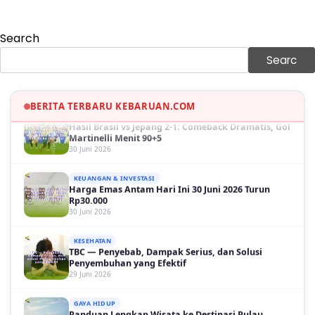
Sama-sama Menguat
30 Juni 2026
Search
GAYA HIDUP
Sinopsis Film Marauders, Misteri Perampokan
Searc
Bank dengan Konspirasi Tersembunyi
30 Juni 2026
BERITA TERBARU KEBARUAN.COM
OLAH RAGA
Hasil Brasil vs Jepang 2-1: Comeback Dramatis, Gol
Martinelli Menit 90+5
30 Juni 2026
KEUANGAN & INVESTASI
Harga Emas Antam Hari Ini 30 Juni 2026 Turun
Rp30.000
30 Juni 2026
KESEHATAN
TBC — Penyebab, Dampak Serius, dan Solusi
Penyembuhan yang Efektif
29 Juni 2026
GAYA HIDUP
Panduan Lengkap Wisata ke Destinasi Pulau