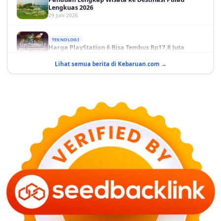
Lengkuas 2026
29 Juni 2026
TEKNOLOGI
Harga PlayStation 6 Bisa Tembus Rp17,8 Juta
29 Juni 2026
Lihat semua berita di Kebaruan.com →
GAYA HIDUP
10 Adegan Film Terikat Janji yang Sangat Tak
Terduga
29 Juni 2026
KESEHATAN
Bahaya Memakai Softlens untuk Mata yang Jarang
Diketahui
29 Juni 2026
NASIONAL
PLN Kalimantan Lakukan Manajemen Beban
Akibat Gangguan PLTGU
29 Juni 2026
KEUANGAN & INVESTASI
Harga Minyak Dunia Hari Ini Naik, WTI dan Brent