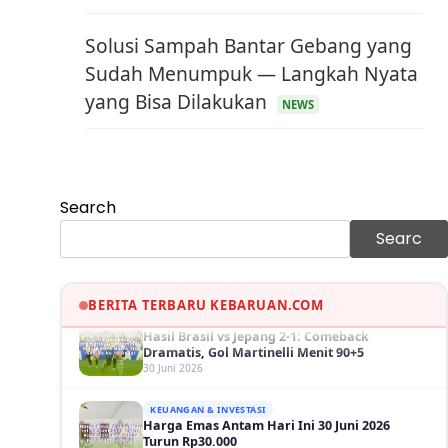
Solusi Sampah Bantar Gebang yang
Sudah Menumpuk — Langkah Nyata
yang Bisa Dilakukan
NEWS
KEUANGAN & INVESTASI
Harga Minyak Dunia Hari Ini Naik, WTI dan
Brent Sama-sama Menguat
30 Juni 2026
Search
GAYA HIDUP
Sinopsis Film Marauders, Misteri
Searc
Perampokan Bank dengan Konspirasi
Tersembunyi
30 Juni 2026
BERITA TERBARU KEBARUAN.COM
OLAH RAGA
Hasil Brasil vs Jepang 2-1: Comeback
Dramatis, Gol Martinelli Menit 90+5
30 Juni 2026
KEUANGAN & INVESTASI
Harga Emas Antam Hari Ini 30 Juni 2026
Turun Rp30.000
30 Juni 2026