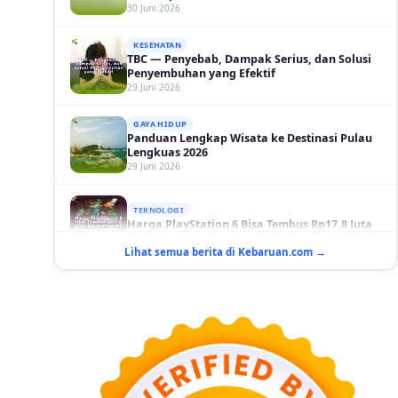
KESEHATAN
TBC — Penyebab, Dampak Serius, dan Solusi
Penyembuhan yang Efektif
29 Juni 2026
GAYA HIDUP
Panduan Lengkap Wisata ke Destinasi Pulau
Lengkuas 2026
29 Juni 2026
TEKNOLOGI
Harga PlayStation 6 Bisa Tembus Rp17,8 Juta
29 Juni 2026
Lihat semua berita di Kebaruan.com →
GAYA HIDUP
10 Adegan Film Terikat Janji yang Sangat Tak
Terduga
29 Juni 2026
KESEHATAN
Bahaya Memakai Softlens untuk Mata yang
Jarang Diketahui
29 Juni 2026