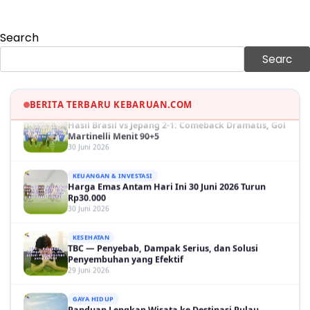
Sama-sama Menguat
30 Juni 2026
Search
GAYA HIDUP
Sinopsis Film Marauders, Misteri Perampokan
Searc
Bank dengan Konspirasi Tersembunyi
30 Juni 2026
BERITA TERBARU KEBARUAN.COM
OLAH RAGA
Hasil Brasil vs Jepang 2-1: Comeback Dramatis, Gol
Martinelli Menit 90+5
30 Juni 2026
KEUANGAN & INVESTASI
Harga Emas Antam Hari Ini 30 Juni 2026 Turun
Rp30.000
30 Juni 2026
KESEHATAN
TBC — Penyebab, Dampak Serius, dan Solusi
Penyembuhan yang Efektif
29 Juni 2026
GAYA HIDUP
Panduan Lengkap Wisata ke Destinasi Pulau