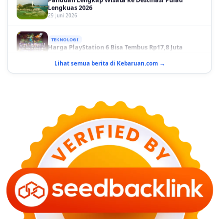
Lengkuas 2026
29 Juni 2026
TEKNOLOGI
Harga PlayStation 6 Bisa Tembus Rp17,8 Juta
29 Juni 2026
Lihat semua berita di Kebaruan.com →
GAYA HIDUP
10 Adegan Film Terikat Janji yang Sangat Tak
Terduga
29 Juni 2026
KESEHATAN
Bahaya Memakai Softlens untuk Mata yang Jarang
Diketahui
29 Juni 2026
NASIONAL
PLN Kalimantan Lakukan Manajemen Beban
Akibat Gangguan PLTGU
29 Juni 2026
KEUANGAN & INVESTASI
Harga Minyak Dunia Hari Ini Naik, WTI dan Brent