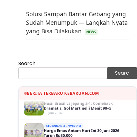
Solusi Sampah Bantar Gebang yang
Sudah Menumpuk — Langkah Nyata
yang Bisa Dilakukan
NEWS
KEUANGAN & INVESTASI
Harga Minyak Dunia Hari Ini Naik, WTI dan
Brent Sama-sama Menguat
30 Juni 2026
Search
GAYA HIDUP
Sinopsis Film Marauders, Misteri
Searc
Perampokan Bank dengan Konspirasi
Tersembunyi
30 Juni 2026
BERITA TERBARU KEBARUAN.COM
OLAH RAGA
Hasil Brasil vs Jepang 2-1: Comeback
Dramatis, Gol Martinelli Menit 90+5
30 Juni 2026
KEUANGAN & INVESTASI
Harga Emas Antam Hari Ini 30 Juni 2026
Turun Rp30.000
30 Juni 2026