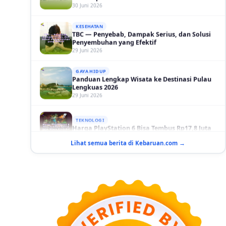
KESEHATAN
TBC — Penyebab, Dampak Serius, dan Solusi
Penyembuhan yang Efektif
29 Juni 2026
GAYA HIDUP
Panduan Lengkap Wisata ke Destinasi Pulau
Lengkuas 2026
29 Juni 2026
TEKNOLOGI
Harga PlayStation 6 Bisa Tembus Rp17,8 Juta
29 Juni 2026
Lihat semua berita di Kebaruan.com →
GAYA HIDUP
10 Adegan Film Terikat Janji yang Sangat Tak
Terduga
29 Juni 2026
KESEHATAN
Bahaya Memakai Softlens untuk Mata yang
Jarang Diketahui
29 Juni 2026