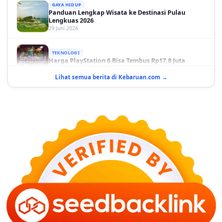
Panduan Lengkap Wisata ke Destinasi Pulau
Lengkuas 2026
29 Juni 2026
TEKNOLOGI
Harga PlayStation 6 Bisa Tembus Rp17,8 Juta
29 Juni 2026
Lihat semua berita di Kebaruan.com →
GAYA HIDUP
10 Adegan Film Terikat Janji yang Sangat Tak
Terduga
29 Juni 2026
KESEHATAN
Bahaya Memakai Softlens untuk Mata yang Jarang
Diketahui
29 Juni 2026
NASIONAL
PLN Kalimantan Lakukan Manajemen Beban
Akibat Gangguan PLTGU
29 Juni 2026
KEUANGAN & INVESTASI