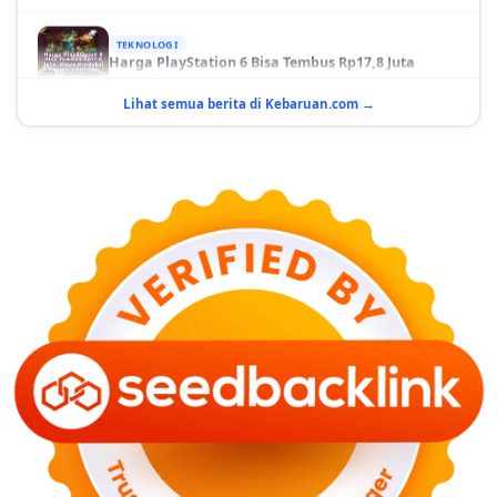
TEKNOLOGI
Harga PlayStation 6 Bisa Tembus Rp17,8 Juta
29 Juni 2026
Lihat semua berita di Kebaruan.com →
GAYA HIDUP
10 Adegan Film Terikat Janji yang Sangat Tak
Terduga
29 Juni 2026
KESEHATAN
Bahaya Memakai Softlens untuk Mata yang Jarang
Diketahui
29 Juni 2026
NASIONAL
PLN Kalimantan Lakukan Manajemen Beban
Akibat Gangguan PLTGU
29 Juni 2026
KEUANGAN & INVESTASI
Harga Minyak Dunia Hari Ini Naik, WTI dan Brent
Sama-sama Menguat
30 Juni 2026