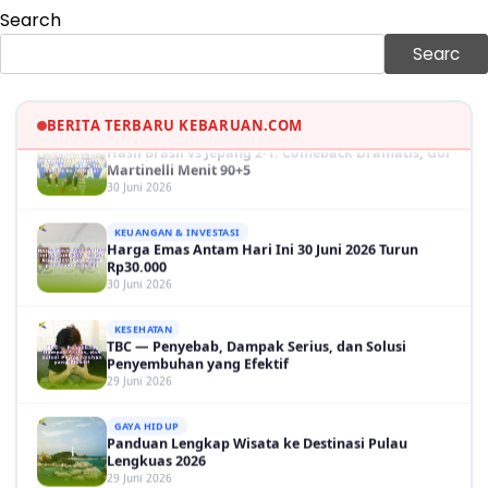
Search
GAYA HIDUP
Sinopsis Film Marauders, Misteri Perampokan
Searc
Bank dengan Konspirasi Tersembunyi
30 Juni 2026
OLAH RAGA
BERITA TERBARU KEBARUAN.COM
Hasil Brasil vs Jepang 2-1: Comeback Dramatis, Gol
Martinelli Menit 90+5
30 Juni 2026
KEUANGAN & INVESTASI
Harga Emas Antam Hari Ini 30 Juni 2026 Turun
Rp30.000
30 Juni 2026
KESEHATAN
TBC — Penyebab, Dampak Serius, dan Solusi
Penyembuhan yang Efektif
29 Juni 2026
GAYA HIDUP
Panduan Lengkap Wisata ke Destinasi Pulau
Lengkuas 2026
29 Juni 2026