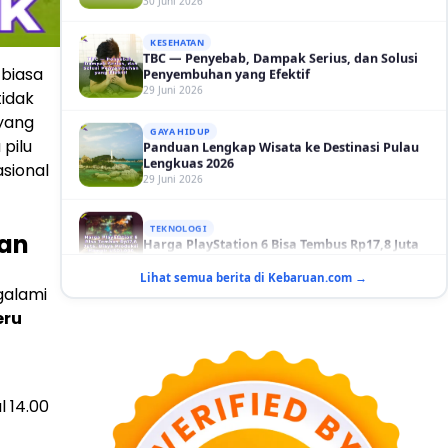
TBC — Penyebab, Dampak Serius, dan Solusi
Penyembuhan yang Efektif
29 Juni 2026
 biasa
GAYA HIDUP
tidak
Panduan Lengkap Wisata ke Destinasi Pulau
Lengkuas 2026
yang
29 Juni 2026
pilu
sional
TEKNOLOGI
Harga PlayStation 6 Bisa Tembus Rp17,8 Juta
29 Juni 2026
gan
GAYA HIDUP
Lihat semua berita di Kebaruan.com →
10 Adegan Film Terikat Janji yang Sangat Tak
galami
Terduga
29 Juni 2026
eru
KESEHATAN
Bahaya Memakai Softlens untuk Mata yang
Jarang Diketahui
29 Juni 2026
l 14.00
NASIONAL