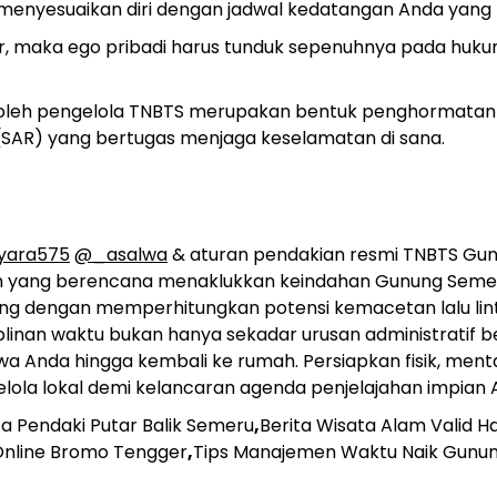
enyesuaikan diri dengan jadwal kedatangan Anda yang 
ar, maka ego pribadi harus tunduk sepenuhnya pada huk
 oleh pengelola TNBTS merupakan bentuk penghormatan
e (SAR) yang bertugas menjaga keselamatan di sana.
yara575
@_asalwa
& aturan pendakian resmi TNBTS Gu
pun yang berencana menaklukkan keindahan Gunung Seme
ng dengan memperhitungkan potensi kemacetan lalu lin
plinan waktu bukan hanya sekadar urusan administratif b
 Anda hingga kembali ke rumah. Persiapkan fisik, menta
ola lokal demi kelancaran agenda penjelajahan impian 
ta Pendaki Putar Balik Semeru
,
Berita Wisata Alam Valid Har
 Online Bromo Tengger
,
Tips Manajemen Waktu Naik Gunu