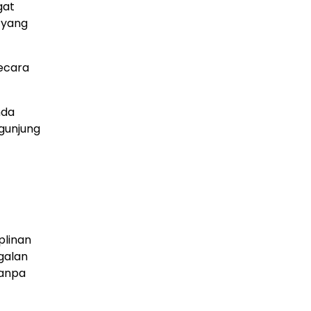
TBC — Penyebab, Dampak Serius, dan Solusi
gat
Penyembuhan yang Efektif
 yang
29 Juni 2026
GAYA HIDUP
Panduan Lengkap Wisata ke Destinasi Pulau
secara
Lengkuas 2026
29 Juni 2026
nda
TEKNOLOGI
ngunjung
Harga PlayStation 6 Bisa Tembus Rp17,8 Juta
29 Juni 2026
GAYA HIDUP
10 Adegan Film Terikat Janji yang Sangat Tak
Terduga
29 Juni 2026
plinan
KESEHATAN
Bahaya Memakai Softlens untuk Mata yang
galan
Jarang Diketahui
tanpa
29 Juni 2026
NASIONAL