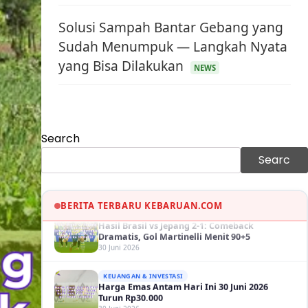
Solusi Sampah Bantar Gebang yang
Sudah Menumpuk — Langkah Nyata
KEUANGAN & INVESTASI
yang Bisa Dilakukan
NEWS
Harga Minyak Dunia Hari Ini Naik, WTI dan
Brent Sama-sama Menguat
30 Juni 2026
GAYA HIDUP
Sinopsis Film Marauders, Misteri
Search
Perampokan Bank dengan Konspirasi
Tersembunyi
30 Juni 2026
Searc
OLAH RAGA
Hasil Brasil vs Jepang 2-1: Comeback
Dramatis, Gol Martinelli Menit 90+5
BERITA TERBARU KEBARUAN.COM
30 Juni 2026
KEUANGAN & INVESTASI
Harga Emas Antam Hari Ini 30 Juni 2026
Turun Rp30.000
30 Juni 2026
KESEHATAN