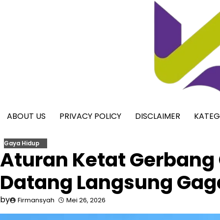
Skip
to
content
ABOUT US
PRIVACY POLICY
DISCLAIMER
KATEG
Gaya Hidup
Aturan Ketat Gerbang
Datang Langsung Gaga
by
Firmansyah
Mei 26, 2026