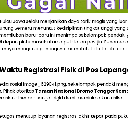
Pulau Jawa selalu menjanjikan daya tarik magis yang luar
unung Semeru menuntut kedisiplinan tingkat tinggi yang 
n memilukan baru-baru ini menimpa sekelompok pendaki 
 depan pintu masuk utama pelataran pos ijin. Fenomena 
gat maya mengenai pentingnya mematuhi tata tertib opera
Waktu Registrasi Fisik di Pos Lapan
media sosial image_629041.png, sekelompok pendaki men
. Pihak otoritas
Taman Nasional Bromo Tengger Sem
onal secara sangat rigid demi meminimalkan risiko
etugas menutup layanan registrasi akhir tepat pada puku