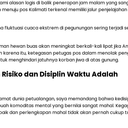
i alasan logis di balik penerapan jam malam yang san
menuju pos Kalimati terkenal memiliki jalur penjelajahan
a fluktuasi cuaca ekstrem di pegunungan sering terjadi 
aman hewan buas akan meningkat berkali-kali lipat jika A
leh karena itu, ketegasan petugas pos dalam menolak pe
uk menghindari jatuhnya korban jiwa di atas gunung.
Risiko dan Disiplin Waktu Adalah
gamat dunia petualangan, saya memandang bahwa kedisi
ah komoditas mental yang bernilai sangat mahal. Kega
 baik dan perlengkapan mahal tidak akan pernah cukup 