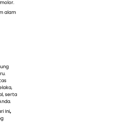
PLN Kalimantan Lakukan Manajemen Beban
molor.
Akibat Gangguan PLTGU
29 Juni 2026
um alam
nung
ru.
tas
elaka,
l, serta
Anda.
i Ini
,
ng