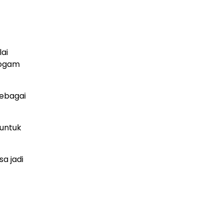
ai
logam
sebagai
 untuk
a jadi