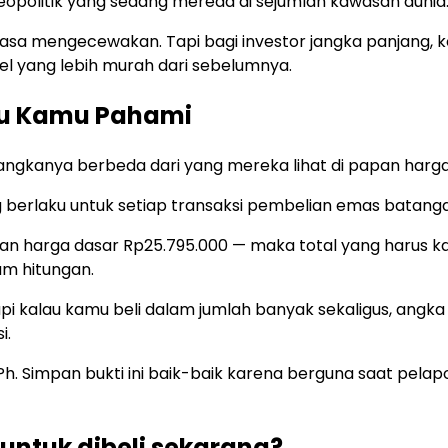
geopolitik yang sedang mereda di sejumlah kawasan dunia
rasa mengecewakan. Tapi bagi investor jangka panjang, k
vel yang lebih murah dari sebelumnya.
rlu Kamu Pahami
 angkanya berbeda dari yang mereka lihat di papan harga
ang berlaku untuk setiap transaksi pembelian emas batang
gan harga dasar Rp25.795.000 — maka total yang harus 
am hitungan.
pi kalau kamu beli dalam jumlah banyak sekaligus, angka 
i.
h. Simpan bukti ini baik-baik karena berguna saat pelap
untuk dibeli sekarang?