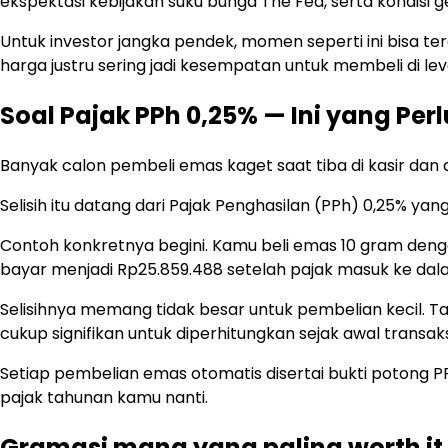
ekspektasi kebijakan suku bunga The Fed, serta kondisi 
Untuk investor jangka pendek, momen seperti ini bisa te
harga justru sering jadi kesempatan untuk membeli di le
Soal Pajak PPh 0,25% — Ini yang Pe
Banyak calon pembeli emas kaget saat tiba di kasir dan
Selisih itu datang dari Pajak Penghasilan (PPh) 0,25% y
Contoh konkretnya begini. Kamu beli emas 10 gram den
bayar menjadi Rp25.859.488 setelah pajak masuk ke dal
Selisihnya memang tidak besar untuk pembelian kecil. Ta
cukup signifikan untuk diperhitungkan sejak awal transaks
Setiap pembelian emas otomatis disertai bukti potong PP
pajak tahunan kamu nanti.
Gramasi mana yang paling worth it 