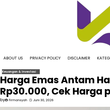
Skip
to
content
ABOUT US
PRIVACY POLICY
DISCLAIMER
KATEG
Keuangan & Investasi
Harga Emas Antam Hari
Rp30.000, Cek Harga 
by
Firmansyah
Juni 30, 2026