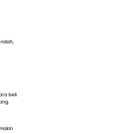
PLN Kalimantan Lakukan Manajemen Beban
Akibat Gangguan PLTGU
29 Juni 2026
endah,
ra beli
ang.
 makin