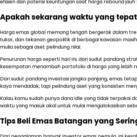
efisien dan potensi keuntungan saat harga rebound jauh l
Apakah sekarang waktu yang tepat
Harga emas global memang tengah bergerak dalam tren ya
tukar, dan tekanan geopolitik di berbagai kawasan masih
mulia sebagai aset pelindung nilai.
Penurunan harga seperti hari ini, dari sudut pandang str
kesempatan menambah portofolio di harga yang lebih r
Dari sudut pandang investasi jangka panjang, emas teta
kaya mendadak, tapi pelindung aset yang konsisten menjag
Kalau kamu sudah punya dana idle yang tidak terpakai dal
waktu yang masuk akal untuk mulai mengalokasikan seb
Tips Beli Emas Batangan yang Serin
Dari pengalaman banyak investor emas pemula, ini kesal