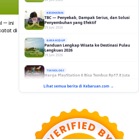
KESEHATAN
TBC — Penyebab, Dampak Serius, dan Solusi
Penyembuhan yang Efektif
29 Juni 2026
 — ini
atat di
GAYA HIDUP
Panduan Lengkap Wisata ke Destinasi Pulau
Lengkuas 2026
29 Juni 2026
TEKNOLOGI
Harga PlayStation 6 Bisa Tembus Rp17,8 Juta
29 Juni 2026
GAYA HIDUP
Lihat semua berita di Kebaruan.com →
10 Adegan Film Terikat Janji yang Sangat Tak
Terduga
29 Juni 2026
KESEHATAN
Bahaya Memakai Softlens untuk Mata yang
Jarang Diketahui
29 Juni 2026