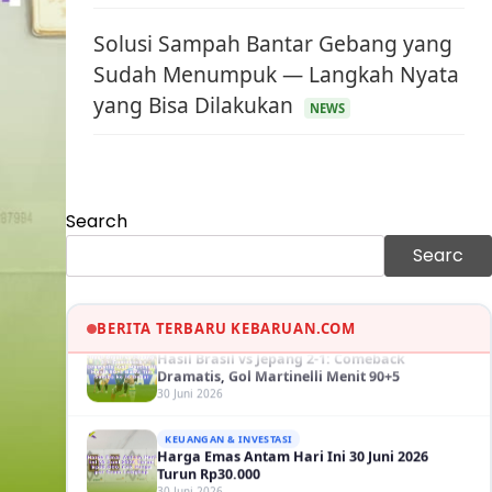
Solusi Sampah Bantar Gebang yang
Sudah Menumpuk — Langkah Nyata
yang Bisa Dilakukan
NEWS
KEUANGAN & INVESTASI
Harga Minyak Dunia Hari Ini Naik, WTI dan
Brent Sama-sama Menguat
30 Juni 2026
GAYA HIDUP
Search
Sinopsis Film Marauders, Misteri
Perampokan Bank dengan Konspirasi
Searc
Tersembunyi
30 Juni 2026
OLAH RAGA
Hasil Brasil vs Jepang 2-1: Comeback
BERITA TERBARU KEBARUAN.COM
Dramatis, Gol Martinelli Menit 90+5
30 Juni 2026
KEUANGAN & INVESTASI
Harga Emas Antam Hari Ini 30 Juni 2026
Turun Rp30.000
30 Juni 2026