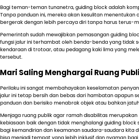
Bagi teman-teman tunanetra, guiding block adalah kom
Tanpa panduan ini, mereka akan kesulitan menentukan ar
bergerak dengan lebih percaya diri tanpa harus terus-m
Pemerintah sudah mewajibkan pemasangan guiding block i
fungsi jalur ini terhambat oleh benda-benda yang tida
kendaraan di trotoar, atau pedagang kaki lima yang mel
tersebut.
Mari Saling Menghargai Ruang Publ
Perilaku ini sangat membahayakan keselamatan penyanda
jalur ini tetap bersih dan bebas dari hambatan apapun se
panduan dan berisiko menabrak objek atau bahkan jatuh 
Menjaga ruang publik agar ramah disabilitas merupakan 
kebiasaan baik dengan tidak menghalangi guiding block sa
bagi kemandirian dan keamanan saudara-saudara kita di 
bisa menjadi tempat yang lebih inklusif dan nyaman bag