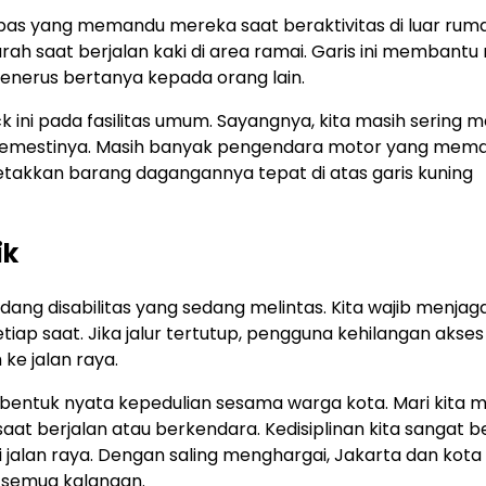
pas yang memandu mereka saat beraktivitas di luar rum
ah saat berjalan kaki di area ramai. Garis ini membant
enerus bertanya kepada orang lain.
ni pada fasilitas umum. Sayangnya, kita masih sering m
k semestinya. Masih banyak pengendara motor yang mema
etakkan barang dagangannya tepat di atas garis kuning
ik
ng disabilitas yang sedang melintas. Kita wajib menjag
tiap saat. Jika jalur tertutup, pengguna kehilangan akses
ke jalan raya.
bentuk nyata kepedulian sesama warga kota. Mari kita m
at berjalan atau berkendara. Kedisiplinan kita sangat be
jalan raya. Dengan saling menghargai, Jakarta dan kota 
i semua kalangan.