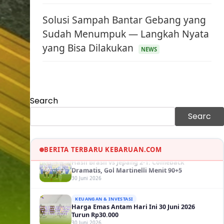
Solusi Sampah Bantar Gebang yang
Sudah Menumpuk — Langkah Nyata
yang Bisa Dilakukan
KEUANGAN & INVESTASI
NEWS
Harga Minyak Dunia Hari Ini Naik, WTI dan
Brent Sama-sama Menguat
30 Juni 2026
GAYA HIDUP
Sinopsis Film Marauders, Misteri
Search
Perampokan Bank dengan Konspirasi
Tersembunyi
30 Juni 2026
Searc
OLAH RAGA
Hasil Brasil vs Jepang 2-1: Comeback
BERITA TERBARU KEBARUAN.COM
Dramatis, Gol Martinelli Menit 90+5
30 Juni 2026
KEUANGAN & INVESTASI
Harga Emas Antam Hari Ini 30 Juni 2026
Turun Rp30.000
30 Juni 2026
KESEHATAN