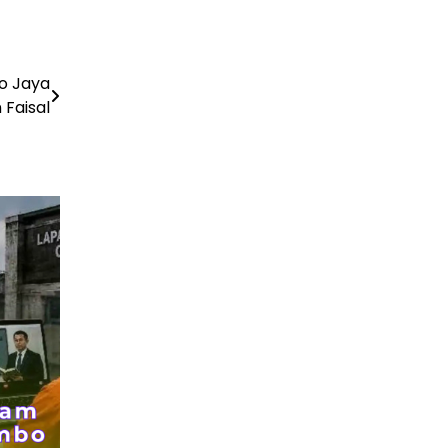
TBC — Penyebab, Dampak Serius, dan Solusi
Penyembuhan yang Efektif
29 Juni 2026
o Jaya
GAYA HIDUP
Panduan Lengkap Wisata ke Destinasi Pulau
 Faisal
Lengkuas 2026
29 Juni 2026
TEKNOLOGI
Harga PlayStation 6 Bisa Tembus Rp17,8 Juta
29 Juni 2026
GAYA HIDUP
10 Adegan Film Terikat Janji yang Sangat Tak
Terduga
29 Juni 2026
KESEHATAN
Bahaya Memakai Softlens untuk Mata yang
Jarang Diketahui
29 Juni 2026
NASIONAL