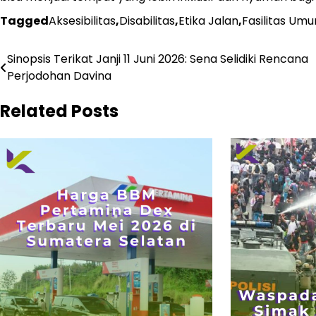
Tagged
Aksesibilitas
,
Disabilitas
,
Etika Jalan
,
Fasilitas Um
Navigasi
Sinopsis Terikat Janji 11 Juni 2026: Sena Selidiki Rencana
Perjodohan Davina
pos
Related Posts