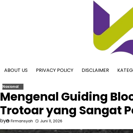
Skip
to
content
ABOUT US
PRIVACY POLICY
DISCLAIMER
KATEG
Nasional
Mengenal Guiding Bloc
Trotoar yang Sangat P
by
Firmansyah
Juni 11, 2026