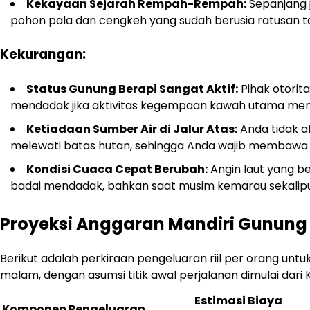
Kekayaan Sejarah Rempah-Rempah:
Sepanjang j
pohon pala dan cengkeh yang sudah berusia ratusan t
Kekurangan:
Status Gunung Berapi Sangat Aktif:
Pihak otorit
mendadak jika aktivitas kegempaan kawah utama men
Ketiadaan Sumber Air di Jalur Atas:
Anda tidak a
melewati batas hutan, sehingga Anda wajib membawa
Kondisi Cuaca Cepat Berubah:
Angin laut yang b
badai mendadak, bahkan saat musim kemarau sekalip
Proyeksi Anggaran Mandiri Gunung
Berikut adalah perkiraan pengeluaran riil per orang unt
malam, dengan asumsi titik awal perjalanan dimulai dari 
Estimasi Biaya
Komponen Pengeluaran