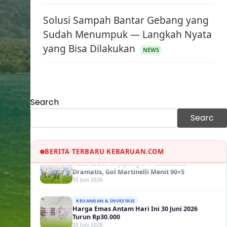
Solusi Sampah Bantar Gebang yang
Sudah Menumpuk — Langkah Nyata
KEUANGAN & INVESTASI
yang Bisa Dilakukan
Harga Minyak Dunia Hari Ini Naik, WTI dan
NEWS
Brent Sama-sama Menguat
30 Juni 2026
GAYA HIDUP
Sinopsis Film Marauders, Misteri
Perampokan Bank dengan Konspirasi
Search
Tersembunyi
30 Juni 2026
Searc
OLAH RAGA
Hasil Brasil vs Jepang 2-1: Comeback
Dramatis, Gol Martinelli Menit 90+5
BERITA TERBARU KEBARUAN.COM
30 Juni 2026
KEUANGAN & INVESTASI
Harga Emas Antam Hari Ini 30 Juni 2026
Turun Rp30.000
30 Juni 2026
KESEHATAN