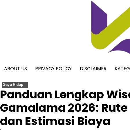
Skip
to
content
ABOUT US
PRIVACY POLICY
DISCLAIMER
KATEG
Gaya Hidup
Panduan Lengkap Wis
Gamalama 2026: Rute
dan Estimasi Biaya