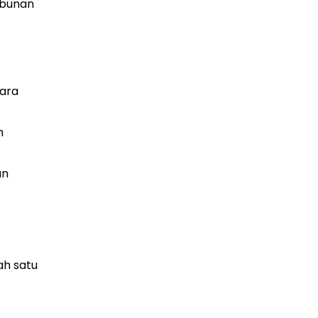
ebunan
Akibat Gangguan PLTGU
29 Juni 2026
cara
h
an
ah satu