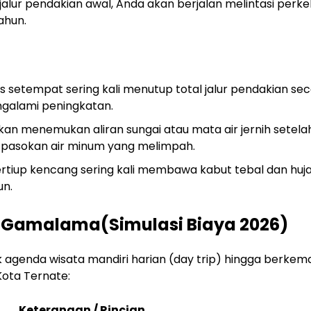
alur pendakian awal, Anda akan berjalan melintasi perk
ahun.
as setempat sering kali menutup total jalur pendakian se
galami peningkatan.
kan menemukan aliran sungai atau mata air jernih setela
 pasokan air minum yang melimpah.
ertiup kencang sering kali membawa kabut tebal dan huj
un.
 Gamalama(Simulasi Biaya 2026)
uk agenda wisata mandiri harian (day trip) hingga berkem
Kota Ternate:
Keterangan / Rincian