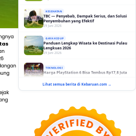
TBC — Penyebab, Dampak Serius, dan Solusi
Penyembuhan yang Efektif
29 Juni 2026
GAYA HIDUP
Panduan Lengkap Wisata ke Destinasi Pulau
Lengkuas 2026
ngnya
29 Juni 2026
atas
an
TEKNOLOGI
Harga PlayStation 6 Bisa Tembus Rp17,8 Juta
26
29 Juni 2026
dangan
nung
GAYA HIDUP
10 Adegan Film Terikat Janji yang Sangat Tak
Lihat semua berita di Kebaruan.com →
Terduga
29 Juni 2026
ejak
yang
KESEHATAN
Bahaya Memakai Softlens untuk Mata yang
Jarang Diketahui
29 Juni 2026
NASIONAL
PLN Kalimantan Lakukan Manajemen Beban