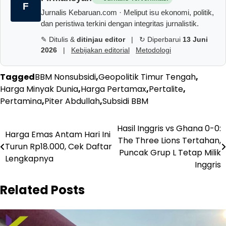
F
Jurnalis Kebaruan.com · Meliput isu ekonomi, politik,
dan peristiwa terkini dengan integritas jurnalistik.
✎ Ditulis &
ditinjau editor
|
↻ Diperbarui
13 Juni
2026
|
Kebijakan editorial
Metodologi
Tagged
BBM Nonsubsidi
,
Geopolitik Timur Tengah
,
Harga Minyak Dunia
,
Harga Pertamax
,
Pertalite
,
Pertamina
,
Piter Abdullah
,
Subsidi BBM
Navigasi
Hasil Inggris vs Ghana 0-0:
Harga Emas Antam Hari Ini
The Three Lions Tertahan,
pos
Turun Rp18.000, Cek Daftar
Puncak Grup L Tetap Milik
Lengkapnya
Inggris
Related Posts