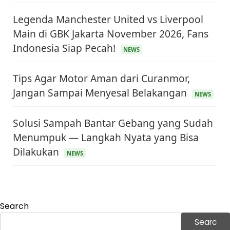
Legenda Manchester United vs Liverpool
Main di GBK Jakarta November 2026, Fans
Indonesia Siap Pecah!
NEWS
Tips Agar Motor Aman dari Curanmor,
Jangan Sampai Menyesal Belakangan
NEWS
Solusi Sampah Bantar Gebang yang Sudah
Menumpuk — Langkah Nyata yang Bisa
KEUANGAN & INVESTASI
Dilakukan
Harga Minyak Dunia Hari Ini Naik, WTI dan Brent
NEWS
Sama-sama Menguat
30 Juni 2026
GAYA HIDUP
Sinopsis Film Marauders, Misteri Perampokan
Bank dengan Konspirasi Tersembunyi
Search
30 Juni 2026
Searc