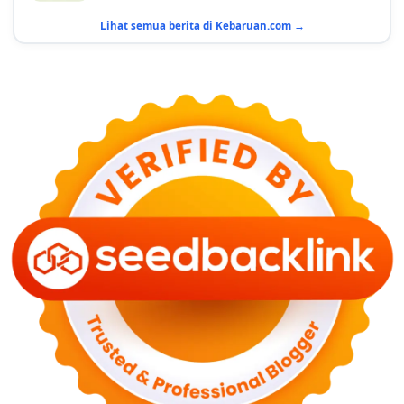
GAYA HIDUP
10 Adegan Film Terikat Janji yang Sangat Tak
Lihat semua berita di Kebaruan.com →
Terduga
29 Juni 2026
KESEHATAN
Bahaya Memakai Softlens untuk Mata yang Jarang
Diketahui
29 Juni 2026
NASIONAL
PLN Kalimantan Lakukan Manajemen Beban
Akibat Gangguan PLTGU
29 Juni 2026
KEUANGAN & INVESTASI
Harga Minyak Dunia Hari Ini Naik, WTI dan Brent
Sama-sama Menguat
30 Juni 2026
GAYA HIDUP
Sinopsis Film Marauders, Misteri Perampokan
Bank dengan Konspirasi Tersembunyi
30 Juni 2026
OLAH RAGA