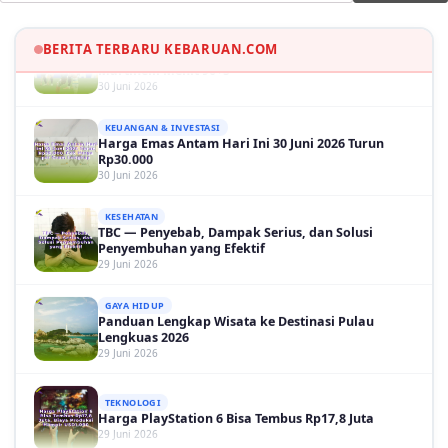
OLAH RAGA
Hasil Brasil vs Jepang 2-1: Comeback Dramatis, Gol
Martinelli Menit 90+5
BERITA TERBARU KEBARUAN.COM
30 Juni 2026
KEUANGAN & INVESTASI
Harga Emas Antam Hari Ini 30 Juni 2026 Turun
Rp30.000
30 Juni 2026
KESEHATAN
TBC — Penyebab, Dampak Serius, dan Solusi
Penyembuhan yang Efektif
29 Juni 2026
GAYA HIDUP
Panduan Lengkap Wisata ke Destinasi Pulau
Lengkuas 2026
29 Juni 2026
TEKNOLOGI
Harga PlayStation 6 Bisa Tembus Rp17,8 Juta
29 Juni 2026