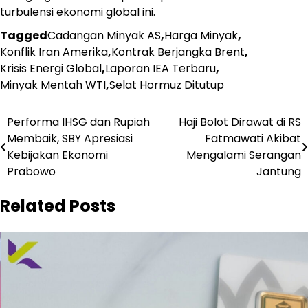
turbulensi ekonomi global ini.
Tagged
Cadangan Minyak AS
,
Harga Minyak
,
Konflik Iran Amerika
,
Kontrak Berjangka Brent
,
Krisis Energi Global
,
Laporan IEA Terbaru
,
Minyak Mentah WTI
,
Selat Hormuz Ditutup
Navigasi
Performa IHSG dan Rupiah
Haji Bolot Dirawat di RS
Membaik, SBY Apresiasi
Fatmawati Akibat
pos
Kebijakan Ekonomi
Mengalami Serangan
Prabowo
Jantung
Related Posts