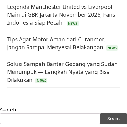
Legenda Manchester United vs Liverpool
Main di GBK Jakarta November 2026, Fans
Indonesia Siap Pecah!
NEWS
Tips Agar Motor Aman dari Curanmor,
Jangan Sampai Menyesal Belakangan
NEWS
Solusi Sampah Bantar Gebang yang Sudah
Menumpuk — Langkah Nyata yang Bisa
KEUANGAN & INVESTASI
Harga Minyak Dunia Hari Ini Naik, WTI dan Brent
Dilakukan
Sama-sama Menguat
NEWS
30 Juni 2026
GAYA HIDUP
Sinopsis Film Marauders, Misteri Perampokan
Bank dengan Konspirasi Tersembunyi
Search
30 Juni 2026
Searc
OLAH RAGA
Hasil Brasil vs Jepang 2-1: Comeback Dramatis, Gol