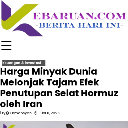
Skip
to
content
Keuangan & Investasi
Harga Minyak Dunia
Melonjak Tajam Efek
Penutupan Selat Hormuz
oleh Iran
by
Firmansyah
Juni 11, 2026