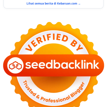
Terduga
Lihat semua berita di Kebaruan.com →
29 Juni 2026
KESEHATAN
Bahaya Memakai Softlens untuk Mata yang Jarang
Diketahui
29 Juni 2026
NASIONAL
PLN Kalimantan Lakukan Manajemen Beban
Akibat Gangguan PLTGU
29 Juni 2026
KEUANGAN & INVESTASI
Harga Minyak Dunia Hari Ini Naik, WTI dan Brent
Sama-sama Menguat
30 Juni 2026
GAYA HIDUP
Sinopsis Film Marauders, Misteri Perampokan
Bank dengan Konspirasi Tersembunyi
30 Juni 2026
OLAH RAGA
Hasil Brasil vs Jepang 2-1: Comeback Dramatis, Gol