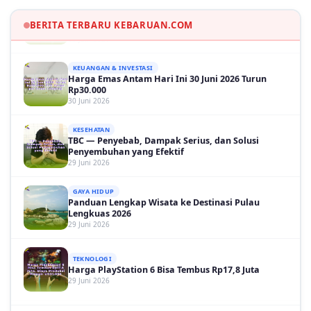
Martinelli Menit 90+5
30 Juni 2026
BERITA TERBARU KEBARUAN.COM
KEUANGAN & INVESTASI
Harga Emas Antam Hari Ini 30 Juni 2026 Turun
Rp30.000
30 Juni 2026
KESEHATAN
TBC — Penyebab, Dampak Serius, dan Solusi
Penyembuhan yang Efektif
29 Juni 2026
GAYA HIDUP
Panduan Lengkap Wisata ke Destinasi Pulau
Lengkuas 2026
29 Juni 2026
TEKNOLOGI
Harga PlayStation 6 Bisa Tembus Rp17,8 Juta
29 Juni 2026
GAYA HIDUP
10 Adegan Film Terikat Janji yang Sangat Tak