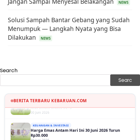
Jangan Sampai Menyesal Belakangan
NEWS
Solusi Sampah Bantar Gebang yang Sudah
Menumpuk — Langkah Nyata yang Bisa
KEUANGAN & INVESTASI
Dilakukan
Harga Minyak Dunia Hari Ini Naik, WTI dan Brent
NEWS
Sama-sama Menguat
30 Juni 2026
GAYA HIDUP
Sinopsis Film Marauders, Misteri Perampokan
Search
Bank dengan Konspirasi Tersembunyi
30 Juni 2026
Searc
OLAH RAGA
Hasil Brasil vs Jepang 2-1: Comeback Dramatis, Gol
Martinelli Menit 90+5
BERITA TERBARU KEBARUAN.COM
30 Juni 2026
KEUANGAN & INVESTASI
Harga Emas Antam Hari Ini 30 Juni 2026 Turun
Rp30.000
30 Juni 2026