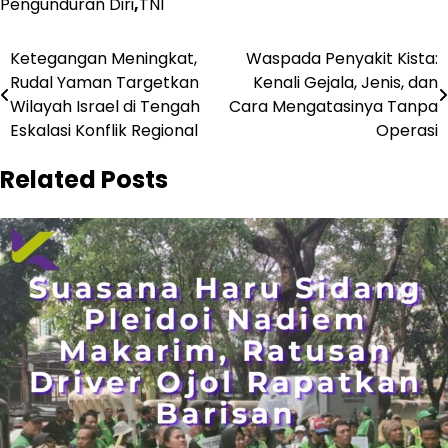
Pengunduran Diri
,
TNI
Navigasi
Ketegangan Meningkat,
Waspada Penyakit Kista:
Rudal Yaman Targetkan
Kenali Gejala, Jenis, dan
pos
Wilayah Israel di Tengah
Cara Mengatasinya Tanpa
Eskalasi Konflik Regional
Operasi
Related Posts