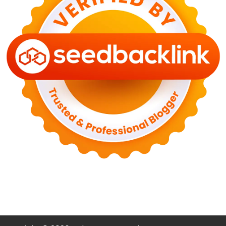
NASIONAL
PLN Kalimantan Lakukan Manajemen Beban
Akibat Gangguan PLTGU
29 Juni 2026
KEUANGAN & INVESTASI
Harga Minyak Dunia Hari Ini Naik, WTI dan Brent
Sama-sama Menguat
30 Juni 2026
GAYA HIDUP
Sinopsis Film Marauders, Misteri Perampokan
Bank dengan Konspirasi Tersembunyi
30 Juni 2026
OLAH RAGA
Hasil Brasil vs Jepang 2-1: Comeback Dramatis, Gol
Martinelli Menit 90+5
30 Juni 2026
KEUANGAN & INVESTASI
Harga Emas Antam Hari Ini 30 Juni 2026 Turun
Rp30.000
30 Juni 2026