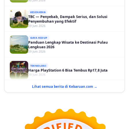
KESEHATAN
TBC — Penyebab, Dampak Serius, dan Solusi
Penyembuhan yang Efektif
29 Juni 2026
GAYA HIDUP
Panduan Lengkap Wisata ke Destinasi Pulau
Lengkuas 2026
29 Juni 2026
TEKNOLOGI
Harga PlayStation 6 Bisa Tembus Rp17,8 Juta
29 Juni 2026
GAYA HIDUP
10 Adegan Film Terikat Janji yang Sangat Tak
Lihat semua berita di Kebaruan.com →
Terduga
29 Juni 2026
KESEHATAN
Bahaya Memakai Softlens untuk Mata yang Jarang
Diketahui
29 Juni 2026