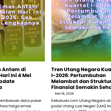
 Antam di
Tren Utang Negara Kua
ari Ini 4 Mei
I-2026: Pertumbuhan
Update
Melambat dan Struktu
a
Finansial Semakin Seh
Mei 18, 2026
Pembaruan data pasar
Kebaruan.com Utang Negara at
ahwa harga emas
posisi Utang Luar Negeri (ULN) I