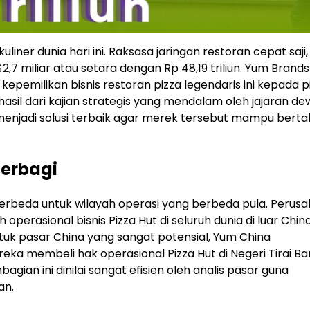
liner dunia hari ini. Raksasa jaringan restoran cepat saji,
2,7 miliar atau setara dengan Rp 48,19 triliun. Yum Brands
pemilikan bisnis restoran pizza legendaris ini kepada p
 hasil dari kajian strategis yang mendalam oleh jajaran d
menjadi solusi terbaik agar merek tersebut mampu berta
Terbagi
 berbeda untuk wilayah operasi yang berbeda pula. Perus
operasional bisnis Pizza Hut di seluruh dunia di luar Chin
ntuk pasar China yang sangat potensial, Yum China
ka membeli hak operasional Pizza Hut di Negeri Tirai B
gian ini dinilai sangat efisien oleh analis pasar guna
an.