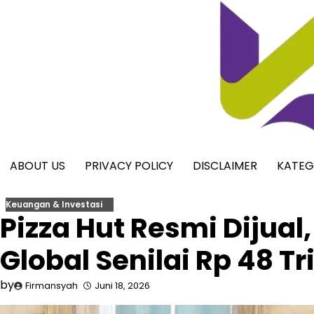
Skip
to
content
ABOUT US
PRIVACY POLICY
DISCLAIMER
KATEG
Keuangan & Investasi
Pizza Hut Resmi Dijual
Global Senilai Rp 48 Tr
by
Firmansyah
Juni 18, 2026