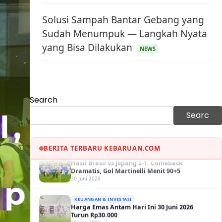
Solusi Sampah Bantar Gebang yang
Sudah Menumpuk — Langkah Nyata
yang Bisa Dilakukan
KEUANGAN & INVESTASI
NEWS
Harga Minyak Dunia Hari Ini Naik, WTI dan
Brent Sama-sama Menguat
30 Juni 2026
GAYA HIDUP
Sinopsis Film Marauders, Misteri
Search
Perampokan Bank dengan Konspirasi
Searc
Tersembunyi
30 Juni 2026
OLAH RAGA
Hasil Brasil vs Jepang 2-1: Comeback
BERITA TERBARU KEBARUAN.COM
Dramatis, Gol Martinelli Menit 90+5
30 Juni 2026
KEUANGAN & INVESTASI
Harga Emas Antam Hari Ini 30 Juni 2026
Turun Rp30.000
30 Juni 2026