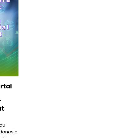
PLN Kalimantan Lakukan Manajemen Beban
Akibat Gangguan PLTGU
29 Juni 2026
rtal
r
at
au
ndonesia