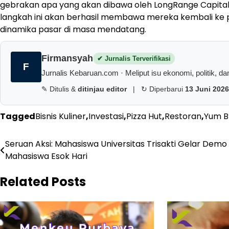
gebrakan apa yang akan dibawa oleh LongRange Capital 
langkah ini akan berhasil membawa mereka kembali ke p
dinamika pasar di masa mendatang.
Firmansyah
✔ Jurnalis Terverifikasi
F
Jurnalis Kebaruan.com · Meliput isu ekonomi, politik, dan 
✎ Ditulis &
ditinjau editor
|
↻ Diperbarui
13 Juni 2026
Tagged
Bisnis Kuliner
,
Investasi
,
Pizza Hut
,
Restoran
,
Yum B
Navigasi
Seruan Aksi: Mahasiswa Universitas Trisakti Gelar Demo
Mahasiswa Esok Hari
pos
Related Posts