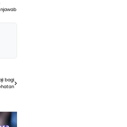
h
TBC — Penyebab, Dampak Serius, dan Solusi
Penyembuhan yang Efektif
enjawab
29 Juni 2026
GAYA HIDUP
Panduan Lengkap Wisata ke Destinasi Pulau
Lengkuas 2026
29 Juni 2026
TEKNOLOGI
Harga PlayStation 6 Bisa Tembus Rp17,8 Juta
29 Juni 2026
GAYA HIDUP
10 Adegan Film Terikat Janji yang Sangat Tak
i bagi
Terduga
ehatan
29 Juni 2026
KESEHATAN
Bahaya Memakai Softlens untuk Mata yang
Jarang Diketahui
29 Juni 2026
NASIONAL