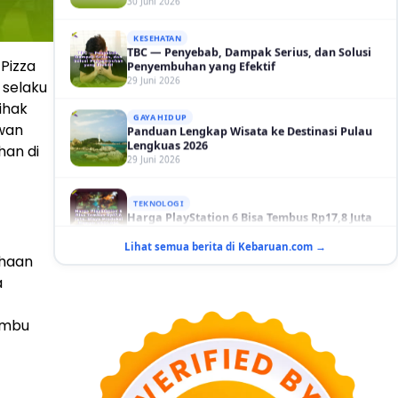
KESEHATAN
TBC — Penyebab, Dampak Serius, dan Solusi
Penyembuhan yang Efektif
29 Juni 2026
 Pizza
GAYA HIDUP
 selaku
Panduan Lengkap Wisata ke Destinasi Pulau
ihak
Lengkuas 2026
29 Juni 2026
ewan
han di
TEKNOLOGI
Harga PlayStation 6 Bisa Tembus Rp17,8 Juta
29 Juni 2026
GAYA HIDUP
Lihat semua berita di Kebaruan.com →
10 Adegan Film Terikat Janji yang Sangat Tak
ahaan
Terduga
a
29 Juni 2026
KESEHATAN
ambu
Bahaya Memakai Softlens untuk Mata yang
Jarang Diketahui
29 Juni 2026
NASIONAL