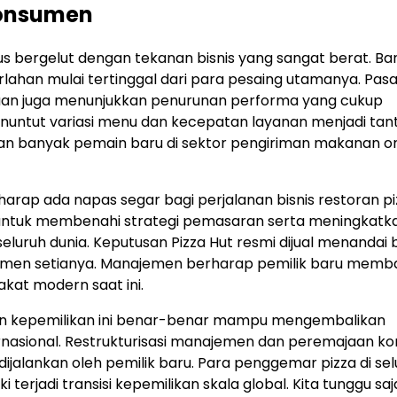
Konsumen
s bergelut dengan tekanan bisnis yang sangat berat. Ba
perlahan mulai tertinggal dari para pesaing utamanya. Pas
ahaan juga menunjukkan penurunan performa yang cukup
enuntut variasi menu dan kecepatan layanan menjadi ta
n banyak pemain baru di sektor pengiriman makanan on
harap ada napas segar bagi perjalanan bisnis restoran piz
r untuk membenahi strategi pemasaran serta meningkatk
eluruh dunia. Keputusan Pizza Hut resmi dijual menandai
sumen setianya. Manajemen berharap pemilik baru mem
kat modern saat ini.
an kepemilikan ini benar-benar mampu mengembalikan
ernasional. Restrukturisasi manajemen dan peremajaan k
jalankan oleh pemilik baru. Para penggemar pizza di sel
terjadi transisi kepemilikan skala global. Kita tunggu saj