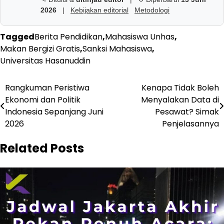
2026
|
Kebijakan editorial
Metodologi
Tagged
Berita Pendidikan
,
Mahasiswa Unhas
,
Makan Bergizi Gratis
,
Sanksi Mahasiswa
,
Universitas Hasanuddin
Navigasi
Rangkuman Peristiwa
Kenapa Tidak Boleh
Ekonomi dan Politik
Menyalakan Data di
pos
Indonesia Sepanjang Juni
Pesawat? Simak
2026
Penjelasannya
Related Posts