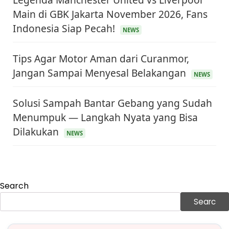
Main di GBK Jakarta November 2026, Fans
Indonesia Siap Pecah!
NEWS
Tips Agar Motor Aman dari Curanmor,
Jangan Sampai Menyesal Belakangan
NEWS
Solusi Sampah Bantar Gebang yang Sudah
Menumpuk — Langkah Nyata yang Bisa
KEUANGAN & INVESTASI
Dilakukan
NEWS
Harga Minyak Dunia Hari Ini Naik, WTI dan Brent
Sama-sama Menguat
30 Juni 2026
GAYA HIDUP
Sinopsis Film Marauders, Misteri Perampokan
Search
Bank dengan Konspirasi Tersembunyi
30 Juni 2026
Searc
OLAH RAGA
Hasil Brasil vs Jepang 2-1: Comeback Dramatis, Gol