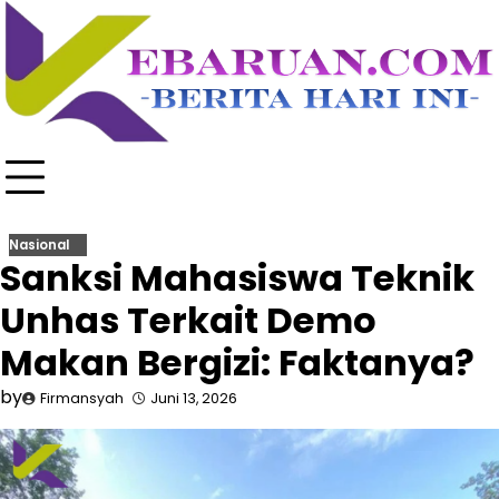
Skip
to
content
Nasional
Sanksi Mahasiswa Teknik
Unhas Terkait Demo
Makan Bergizi: Faktanya?
by
Firmansyah
Juni 13, 2026