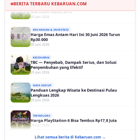
Martinelli Menit 90+5
BERITA TERBARU KEBARUAN.COM
30 Juni 2026
KEUANGAN & INVESTASI
Harga Emas Antam Hari Ini 30 Juni 2026 Turun
Rp30.000
30 Juni 2026
KESEHATAN
TBC — Penyebab, Dampak Serius, dan Solusi
Penyembuhan yang Efektif
29 Juni 2026
GAYA HIDUP
Panduan Lengkap Wisata ke Destinasi Pulau
Lengkuas 2026
29 Juni 2026
TEKNOLOGI
Harga PlayStation 6 Bisa Tembus Rp17,8 Juta
29 Juni 2026
GAYA HIDUP
10 Adegan Film Terikat Janji yang Sangat Tak
Lihat semua berita di Kebaruan.com →