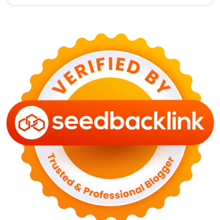
Terduga
29 Juni 2026
KESEHATAN
Bahaya Memakai Softlens untuk Mata yang Jarang
Diketahui
29 Juni 2026
NASIONAL
PLN Kalimantan Lakukan Manajemen Beban
Akibat Gangguan PLTGU
29 Juni 2026
KEUANGAN & INVESTASI
Harga Minyak Dunia Hari Ini Naik, WTI dan Brent
Sama-sama Menguat
30 Juni 2026
GAYA HIDUP
Sinopsis Film Marauders, Misteri Perampokan
Bank dengan Konspirasi Tersembunyi
30 Juni 2026
OLAH RAGA
Hasil Brasil vs Jepang 2-1: Comeback Dramatis, Gol