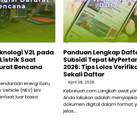
knologi V2L pada
Panduan Lengkap Daft
istrik Saat
Subsidi Tepat MyPert
rurat Bencana
2026: Tips Lolos Verifik
Sekali Daftar
April 28, 2026
endaraan energi baru
Vehicle (NEV) kini
Kebaruan.com Langkah awal yan
faat luar biasa
Anda lakukan adalah menyiapka
dokumen digital dalam format 
jelas.…