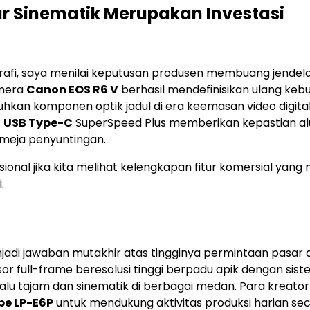
tur Sinematik Merupakan Investasi
rafi, saya menilai keputusan produsen membuang jendela
amera
Canon EOS R6 V
berhasil mendefinisikan ulang keb
uhkan komponen optik jadul di era keemasan video digita
s
USB Type-C
SuperSpeed Plus memberikan kepastian alu
a meja penyuntingan.
asional jika kita melihat kelengkapan fitur komersial yan
.
njadi jawaban mutakhir atas tingginya permintaan pasar
or full-frame beresolusi tinggi berpadu apik dengan sis
elalu tajam dan sinematik di berbagai medan. Para kreator
ipe LP-E6P
untuk mendukung aktivitas produksi harian se