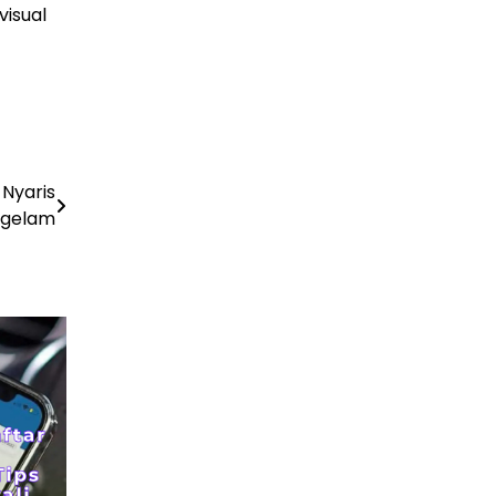
visual
PLN Kalimantan Lakukan Manajemen Beban
Akibat Gangguan PLTGU
29 Juni 2026
 Nyaris
gelam