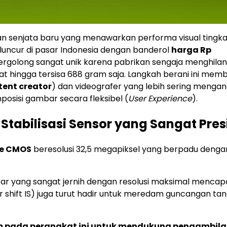
an senjata baru yang menawarkan performa visual tingkat
uncur di pasar Indonesia dengan banderol
harga Rp
 tergolong sangat unik karena pabrikan sengaja menghila
t hingga tersisa 688 gram saja. Langkah berani ini mem
tent creator
) dan videografer yang lebih sering menga
osisi gambar secara fleksibel (
User Experience
).
Stabilisasi Sensor yang Sangat Presi
me CMOS
beresolusi 32,5 megapiksel yang berpadu denga
r yang sangat jernih dengan resolusi maksimal mencap
or shift IS) juga turut hadir untuk meredam guncangan ta
nam pada perangkat ini untuk mendukung pengambil