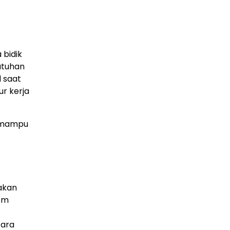
TBC — Penyebab, Dampak Serius, dan Solusi
Penyembuhan yang Efektif
29 Juni 2026
GAYA HIDUP
 bidik
Panduan Lengkap Wisata ke Destinasi Pulau
Lengkuas 2026
utuhan
29 Juni 2026
l saat
r kerja
TEKNOLOGI
Harga PlayStation 6 Bisa Tembus Rp17,8 Juta
29 Juni 2026
g mampu
GAYA HIDUP
10 Adegan Film Terikat Janji yang Sangat Tak
Terduga
29 Juni 2026
KESEHATAN
 akan
Bahaya Memakai Softlens untuk Mata yang
tem
Jarang Diketahui
29 Juni 2026
cara
NASIONAL