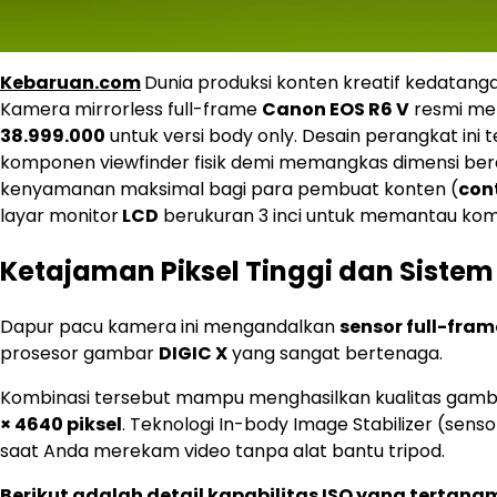
Kebaruan.com
Dunia produksi konten kreatif kedatang
Kamera mirrorless full-frame
Canon EOS R6 V
resmi mel
38.999.000
untuk versi body only. Desain perangkat ini
komponen viewfinder fisik demi memangkas dimensi bera
kenyamanan maksimal bagi para pembuat konten (
con
layar monitor
LCD
berukuran 3 inci untuk memantau komp
Ketajaman Piksel Tinggi dan Sistem 
Dapur pacu kamera ini mengandalkan
sensor full-fra
prosesor gambar
DIGIC X
yang sangat bertenaga.
Kombinasi tersebut mampu menghasilkan kualitas gamba
× 4640 piksel
. Teknologi In-body Image Stabilizer (sens
saat Anda merekam video tanpa alat bantu tripod.
Berikut adalah detail kapabilitas ISO yang terta