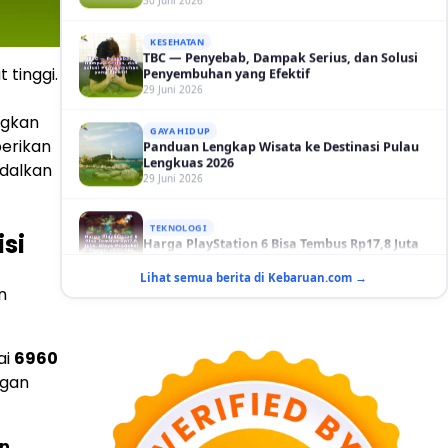
KESEHATAN
TBC — Penyebab, Dampak Serius, dan Solusi
Penyembuhan yang Efektif
29 Juni 2026
 tinggi.
GAYA HIDUP
Panduan Lengkap Wisata ke Destinasi Pulau
ngkan
Lengkuas 2026
29 Juni 2026
berikan
ndalkan
TEKNOLOGI
Harga PlayStation 6 Bisa Tembus Rp17,8 Juta
29 Juni 2026
si
GAYA HIDUP
Lihat semua berita di Kebaruan.com →
10 Adegan Film Terikat Janji yang Sangat Tak
n
Terduga
29 Juni 2026
ai
6960
KESEHATAN
Bahaya Memakai Softlens untuk Mata yang
ngan
Jarang Diketahui
29 Juni 2026
an