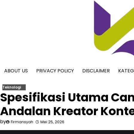
Skip
to
content
ABOUT US
PRIVACY POLICY
DISCLAIMER
KATEG
Teknologi
Spesifikasi Utama Ca
Andalan Kreator Kont
by
Firmansyah
Mei 25, 2026