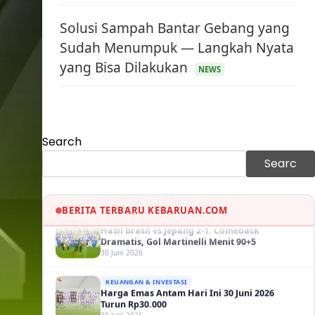
Solusi Sampah Bantar Gebang yang
Sudah Menumpuk — Langkah Nyata
yang Bisa Dilakukan
KEUANGAN & INVESTASI
NEWS
Harga Minyak Dunia Hari Ini Naik, WTI dan
Brent Sama-sama Menguat
30 Juni 2026
GAYA HIDUP
Search
Sinopsis Film Marauders, Misteri
Perampokan Bank dengan Konspirasi
Searc
Tersembunyi
30 Juni 2026
OLAH RAGA
Hasil Brasil vs Jepang 2-1: Comeback
BERITA TERBARU KEBARUAN.COM
Dramatis, Gol Martinelli Menit 90+5
30 Juni 2026
KEUANGAN & INVESTASI
Harga Emas Antam Hari Ini 30 Juni 2026
Turun Rp30.000
30 Juni 2026