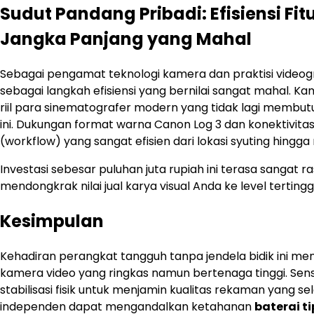
Sudut Pandang Pribadi: Efisiensi Fi
Jangka Panjang yang Mahal
Sebagai pengamat teknologi kamera dan praktisi videog
sebagai langkah efisiensi yang bernilai sangat mahal. K
riil para sinematografer modern yang tidak lagi membut
ini. Dukungan format warna Canon Log 3 dan konektivita
(workflow) yang sangat efisien dari lokasi syuting hingg
Investasi sebesar puluhan juta rupiah ini terasa sangat r
mendongkrak nilai jual karya visual Anda ke level tertinggi
Kesimpulan
Kehadiran perangkat tangguh tanpa jendela bidik ini me
kamera video yang ringkas namun bertenaga tinggi. Sens
stabilisasi fisik untuk menjamin kualitas rekaman yang s
independen dapat mengandalkan ketahanan
baterai t