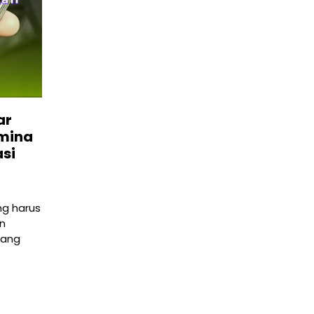
ar
amina
asi
g harus
n
yang