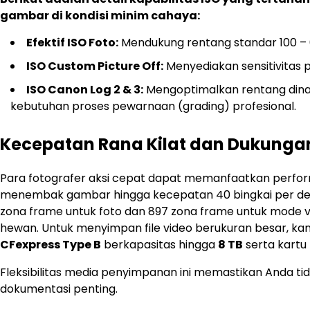
gambar di kondisi minim cahaya:
Efektif ISO Foto:
Mendukung rentang standar 100 – 6
ISO Custom Picture Off:
Menyediakan sensitivitas p
ISO Canon Log 2 & 3:
Mengoptimalkan rentang dinam
kebutuhan proses pewarnaan (grading) profesional.
Kecepatan Rana Kilat dan Dukungan
Para fotografer aksi cepat dapat memanfaatkan perform
menembak gambar hingga kecepatan 40 bingkai per deti
zona frame untuk foto dan 897 zona frame untuk mode 
hewan. Untuk menyimpan file video berukuran besar, k
CFexpress Type B
berkapasitas hingga
8 TB
serta kartu
Fleksibilitas media penyimpanan ini memastikan Anda t
dokumentasi penting.