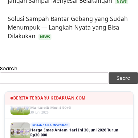
Jangan Sampai Menyesal Belakangan
NEWS
Solusi Sampah Bantar Gebang yang Sudah
Menumpuk — Langkah Nyata yang Bisa
KEUANGAN & INVESTASI
Dilakukan
NEWS
Harga Minyak Dunia Hari Ini Naik, WTI dan Brent
Sama-sama Menguat
30 Juni 2026
GAYA HIDUP
Sinopsis Film Marauders, Misteri Perampokan
Search
Bank dengan Konspirasi Tersembunyi
30 Juni 2026
Searc
OLAH RAGA
Hasil Brasil vs Jepang 2-1: Comeback Dramatis, Gol
BERITA TERBARU KEBARUAN.COM
Martinelli Menit 90+5
30 Juni 2026
KEUANGAN & INVESTASI
Harga Emas Antam Hari Ini 30 Juni 2026 Turun
Rp30.000
30 Juni 2026