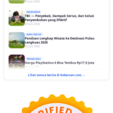
KESEHATAN
TBC — Penyebab, Dampak Serius, dan Solusi
Penyembuhan yang Efektif
29 Juni 2026
GAYA HIDUP
Panduan Lengkap Wisata ke Destinasi Pulau
Lengkuas 2026
29 Juni 2026
TEKNOLOGI
Harga PlayStation 6 Bisa Tembus Rp17,8 Juta
29 Juni 2026
GAYA HIDUP
Lihat semua berita di Kebaruan.com →
10 Adegan Film Terikat Janji yang Sangat Tak
Terduga
29 Juni 2026
KESEHATAN
Bahaya Memakai Softlens untuk Mata yang Jarang
Diketahui
29 Juni 2026