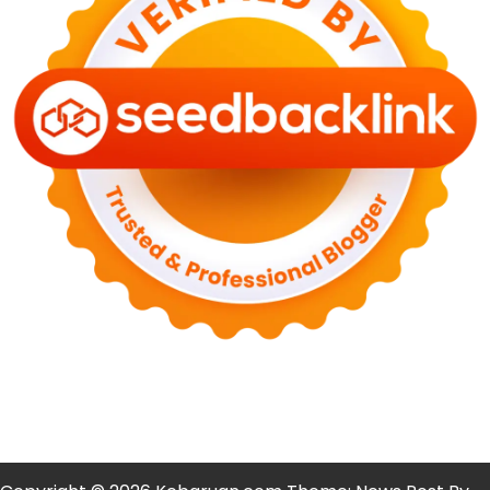
NASIONAL
PLN Kalimantan Lakukan Manajemen Beban
Akibat Gangguan PLTGU
29 Juni 2026
KEUANGAN & INVESTASI
Harga Minyak Dunia Hari Ini Naik, WTI dan Brent
Sama-sama Menguat
30 Juni 2026
GAYA HIDUP
Sinopsis Film Marauders, Misteri Perampokan
Bank dengan Konspirasi Tersembunyi
30 Juni 2026
OLAH RAGA
Hasil Brasil vs Jepang 2-1: Comeback Dramatis, Gol
Martinelli Menit 90+5
30 Juni 2026
KEUANGAN & INVESTASI
Harga Emas Antam Hari Ini 30 Juni 2026 Turun
Rp30.000
30 Juni 2026