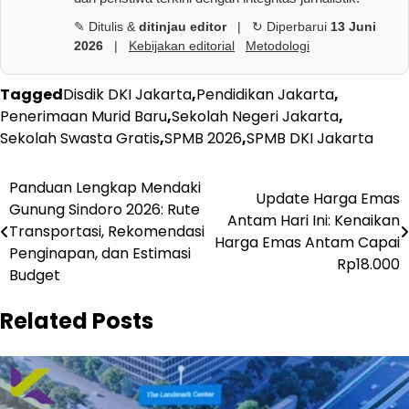
✎ Ditulis &
ditinjau editor
|
↻ Diperbarui
13 Juni
2026
|
Kebijakan editorial
Metodologi
Tagged
Disdik DKI Jakarta
,
Pendidikan Jakarta
,
Penerimaan Murid Baru
,
Sekolah Negeri Jakarta
,
Sekolah Swasta Gratis
,
SPMB 2026
,
SPMB DKI Jakarta
Navigasi
Panduan Lengkap Mendaki
Update Harga Emas
Gunung Sindoro 2026: Rute
pos
Antam Hari Ini: Kenaikan
Transportasi, Rekomendasi
Harga Emas Antam Capai
Penginapan, dan Estimasi
Rp18.000
Budget
Related Posts