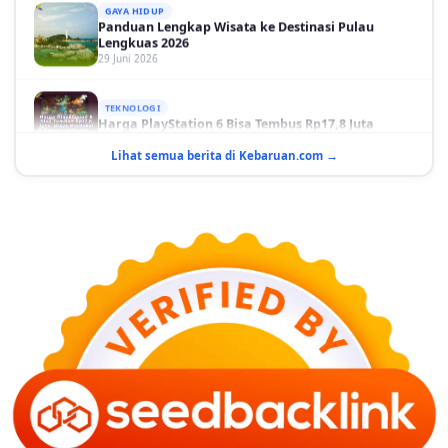
Panduan Lengkap Wisata ke Destinasi Pulau
Lengkuas 2026
29 Juni 2026
TEKNOLOGI
Harga PlayStation 6 Bisa Tembus Rp17,8 Juta
29 Juni 2026
Lihat semua berita di Kebaruan.com →
GAYA HIDUP
10 Adegan Film Terikat Janji yang Sangat Tak
Terduga
29 Juni 2026
KESEHATAN
Bahaya Memakai Softlens untuk Mata yang Jarang
Diketahui
29 Juni 2026
NASIONAL
PLN Kalimantan Lakukan Manajemen Beban
Akibat Gangguan PLTGU
29 Juni 2026
KEUANGAN & INVESTASI