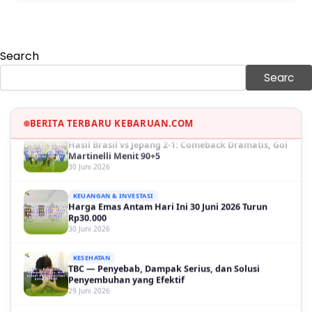
KEUANGAN & INVESTASI
Harga Minyak Dunia Hari Ini Naik, WTI dan Brent
Sama-sama Menguat
30 Juni 2026
Search
GAYA HIDUP
Sinopsis Film Marauders, Misteri Perampokan
Searc
Bank dengan Konspirasi Tersembunyi
30 Juni 2026
BERITA TERBARU KEBARUAN.COM
OLAH RAGA
Hasil Brasil vs Jepang 2-1: Comeback Dramatis, Gol
Martinelli Menit 90+5
30 Juni 2026
KEUANGAN & INVESTASI
Harga Emas Antam Hari Ini 30 Juni 2026 Turun
Rp30.000
30 Juni 2026
KESEHATAN
TBC — Penyebab, Dampak Serius, dan Solusi
Penyembuhan yang Efektif
29 Juni 2026
GAYA HIDUP