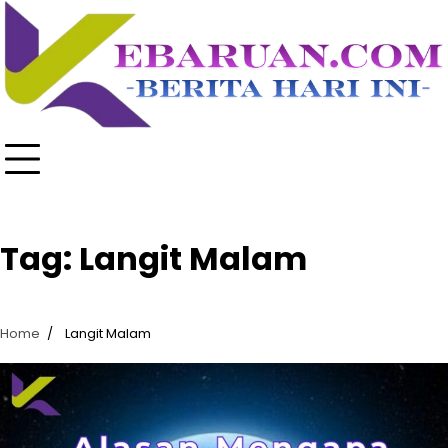
Skip
to
content
Tag:
Langit Malam
Home
Langit Malam