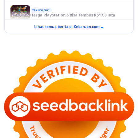
TEKNOLOGI
Harga PlayStation 6 Bisa Tembus Rp17,8 Juta
29 Juni 2026
Lihat semua berita di Kebaruan.com →
GAYA HIDUP
10 Adegan Film Terikat Janji yang Sangat Tak
Terduga
29 Juni 2026
KESEHATAN
Bahaya Memakai Softlens untuk Mata yang Jarang
Diketahui
29 Juni 2026
NASIONAL
PLN Kalimantan Lakukan Manajemen Beban
Akibat Gangguan PLTGU
29 Juni 2026
KEUANGAN & INVESTASI
Harga Minyak Dunia Hari Ini Naik, WTI dan Brent
Sama-sama Menguat
30 Juni 2026