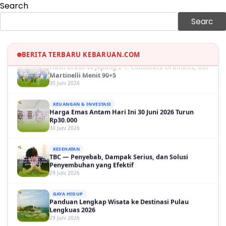
Search
GAYA HIDUP
Sinopsis Film Marauders, Misteri Perampokan
Searc
Bank dengan Konspirasi Tersembunyi
30 Juni 2026
OLAH RAGA
BERITA TERBARU KEBARUAN.COM
Hasil Brasil vs Jepang 2-1: Comeback Dramatis, Gol
Martinelli Menit 90+5
30 Juni 2026
KEUANGAN & INVESTASI
Harga Emas Antam Hari Ini 30 Juni 2026 Turun
Rp30.000
30 Juni 2026
KESEHATAN
TBC — Penyebab, Dampak Serius, dan Solusi
Penyembuhan yang Efektif
29 Juni 2026
GAYA HIDUP
Panduan Lengkap Wisata ke Destinasi Pulau
Lengkuas 2026
29 Juni 2026