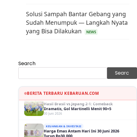
Solusi Sampah Bantar Gebang yang
Sudah Menumpuk — Langkah Nyata
yang Bisa Dilakukan
NEWS
KEUANGAN & INVESTASI
Harga Minyak Dunia Hari Ini Naik, WTI dan
Brent Sama-sama Menguat
30 Juni 2026
Search
GAYA HIDUP
Sinopsis Film Marauders, Misteri
Searc
Perampokan Bank dengan Konspirasi
Tersembunyi
30 Juni 2026
BERITA TERBARU KEBARUAN.COM
OLAH RAGA
Hasil Brasil vs Jepang 2-1: Comeback
Dramatis, Gol Martinelli Menit 90+5
30 Juni 2026
KEUANGAN & INVESTASI
Harga Emas Antam Hari Ini 30 Juni 2026
Turun Rp30.000
30 Juni 2026