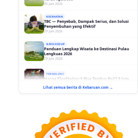
KESEHATAN
TBC — Penyebab, Dampak Serius, dan Solusi
Penyembuhan yang Efektif
29 Juni 2026
GAYA HIDUP
Panduan Lengkap Wisata ke Destinasi Pulau
Lengkuas 2026
29 Juni 2026
TEKNOLOGI
Harga PlayStation 6 Bisa Tembus Rp17,8 Juta
29 Juni 2026
Lihat semua berita di Kebaruan.com →
GAYA HIDUP
10 Adegan Film Terikat Janji yang Sangat Tak
Terduga
29 Juni 2026
KESEHATAN
Bahaya Memakai Softlens untuk Mata yang
Jarang Diketahui
29 Juni 2026