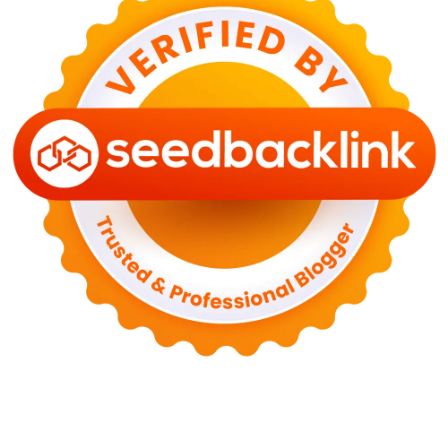
Bahaya Memakai Softlens untuk Mata yang Jarang
Diketahui
29 Juni 2026
NASIONAL
PLN Kalimantan Lakukan Manajemen Beban
Akibat Gangguan PLTGU
29 Juni 2026
KEUANGAN & INVESTASI
Harga Minyak Dunia Hari Ini Naik, WTI dan Brent
Sama-sama Menguat
30 Juni 2026
GAYA HIDUP
Sinopsis Film Marauders, Misteri Perampokan
Bank dengan Konspirasi Tersembunyi
30 Juni 2026
OLAH RAGA
Hasil Brasil vs Jepang 2-1: Comeback Dramatis, Gol
Martinelli Menit 90+5
30 Juni 2026
KEUANGAN & INVESTASI