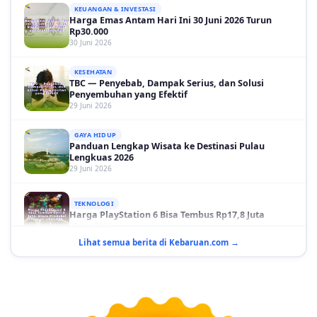
Harga Emas Antam Hari Ini 30 Juni 2026 Turun
Rp30.000
30 Juni 2026
KESEHATAN
TBC — Penyebab, Dampak Serius, dan Solusi
Penyembuhan yang Efektif
29 Juni 2026
GAYA HIDUP
Panduan Lengkap Wisata ke Destinasi Pulau
Lengkuas 2026
29 Juni 2026
TEKNOLOGI
Harga PlayStation 6 Bisa Tembus Rp17,8 Juta
29 Juni 2026
Lihat semua berita di Kebaruan.com →
GAYA HIDUP
10 Adegan Film Terikat Janji yang Sangat Tak
Terduga
29 Juni 2026
KESEHATAN