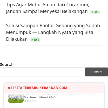
Tips Agar Motor Aman dari Curanmor,
Jangan Sampai Menyesal Belakangan
NEWS
Solusi Sampah Bantar Gebang yang Sudah
Menumpuk — Langkah Nyata yang Bisa
Dilakukan
NEWS
KEUANGAN & INVESTASI
Harga Minyak Dunia Hari Ini Naik, WTI dan Brent
Sama-sama Menguat
30 Juni 2026
Search
GAYA HIDUP
Sinopsis Film Marauders, Misteri Perampokan
Searc
Bank dengan Konspirasi Tersembunyi
30 Juni 2026
OLAH RAGA
BERITA TERBARU KEBARUAN.COM
Hasil Brasil vs Jepang 2-1: Comeback Dramatis, Gol
Martinelli Menit 90+5
30 Juni 2026
KEUANGAN & INVESTASI