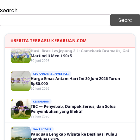
30 Juni 2026
Search
GAYA HIDUP
Sinopsis Film Marauders, Misteri Perampokan
Searc
Bank dengan Konspirasi Tersembunyi
30 Juni 2026
BERITA TERBARU KEBARUAN.COM
OLAH RAGA
Hasil Brasil vs Jepang 2-1: Comeback Dramatis, Gol
Martinelli Menit 90+5
30 Juni 2026
KEUANGAN & INVESTASI
Harga Emas Antam Hari Ini 30 Juni 2026 Turun
Rp30.000
30 Juni 2026
KESEHATAN
TBC — Penyebab, Dampak Serius, dan Solusi
Penyembuhan yang Efektif
29 Juni 2026
GAYA HIDUP
Panduan Lengkap Wisata ke Destinasi Pulau
Lengkuas 2026