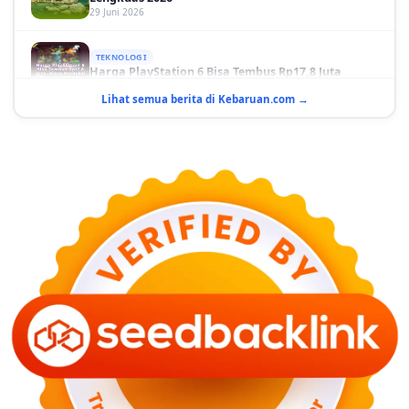
29 Juni 2026
TEKNOLOGI
Harga PlayStation 6 Bisa Tembus Rp17,8 Juta
29 Juni 2026
Lihat semua berita di Kebaruan.com →
GAYA HIDUP
10 Adegan Film Terikat Janji yang Sangat Tak
Terduga
29 Juni 2026
KESEHATAN
Bahaya Memakai Softlens untuk Mata yang Jarang
Diketahui
29 Juni 2026
NASIONAL
PLN Kalimantan Lakukan Manajemen Beban
Akibat Gangguan PLTGU
29 Juni 2026
KEUANGAN & INVESTASI
Harga Minyak Dunia Hari Ini Naik, WTI dan Brent
Sama-sama Menguat
30 Juni 2026