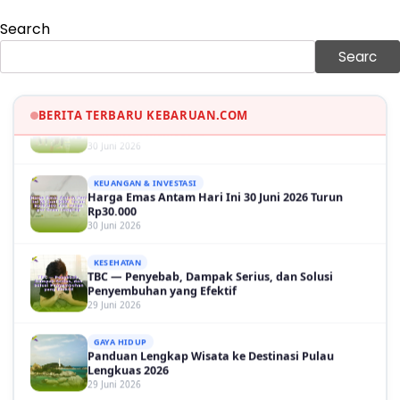
GAYA HIDUP
Search
Sinopsis Film Marauders, Misteri Perampokan
Bank dengan Konspirasi Tersembunyi
Searc
30 Juni 2026
OLAH RAGA
Hasil Brasil vs Jepang 2-1: Comeback Dramatis, Gol
BERITA TERBARU KEBARUAN.COM
Martinelli Menit 90+5
30 Juni 2026
KEUANGAN & INVESTASI
Harga Emas Antam Hari Ini 30 Juni 2026 Turun
Rp30.000
30 Juni 2026
KESEHATAN
TBC — Penyebab, Dampak Serius, dan Solusi
Penyembuhan yang Efektif
29 Juni 2026
GAYA HIDUP
Panduan Lengkap Wisata ke Destinasi Pulau
Lengkuas 2026
29 Juni 2026