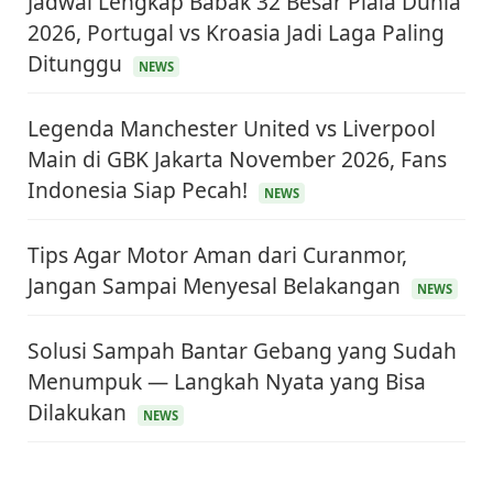
Jadwal Lengkap Babak 32 Besar Piala Dunia
2026, Portugal vs Kroasia Jadi Laga Paling
Ditunggu
NEWS
Legenda Manchester United vs Liverpool
Main di GBK Jakarta November 2026, Fans
Indonesia Siap Pecah!
NEWS
Tips Agar Motor Aman dari Curanmor,
Jangan Sampai Menyesal Belakangan
NEWS
Solusi Sampah Bantar Gebang yang Sudah
Menumpuk — Langkah Nyata yang Bisa
Dilakukan
KEUANGAN & INVESTASI
NEWS
Harga Minyak Dunia Hari Ini Naik, WTI dan Brent
Sama-sama Menguat
30 Juni 2026