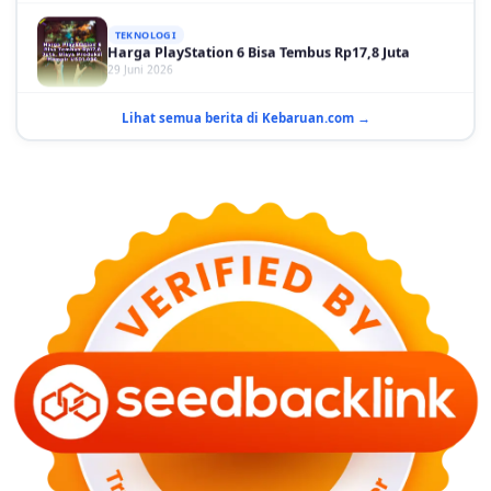
TEKNOLOGI
Harga PlayStation 6 Bisa Tembus Rp17,8 Juta
29 Juni 2026
GAYA HIDUP
Lihat semua berita di Kebaruan.com →
10 Adegan Film Terikat Janji yang Sangat Tak
Terduga
29 Juni 2026
KESEHATAN
Bahaya Memakai Softlens untuk Mata yang Jarang
Diketahui
29 Juni 2026
NASIONAL
PLN Kalimantan Lakukan Manajemen Beban
Akibat Gangguan PLTGU
29 Juni 2026
KEUANGAN & INVESTASI
Harga Minyak Dunia Hari Ini Naik, WTI dan Brent
Sama-sama Menguat
30 Juni 2026