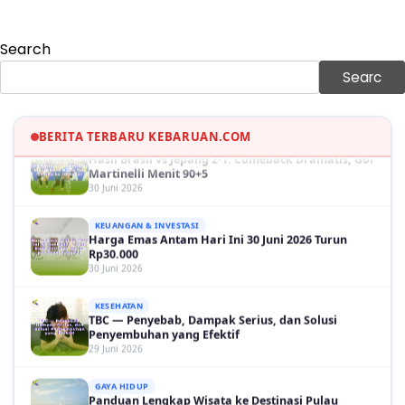
Sama-sama Menguat
30 Juni 2026
Search
GAYA HIDUP
Sinopsis Film Marauders, Misteri Perampokan
Searc
Bank dengan Konspirasi Tersembunyi
30 Juni 2026
OLAH RAGA
BERITA TERBARU KEBARUAN.COM
Hasil Brasil vs Jepang 2-1: Comeback Dramatis, Gol
Martinelli Menit 90+5
30 Juni 2026
KEUANGAN & INVESTASI
Harga Emas Antam Hari Ini 30 Juni 2026 Turun
Rp30.000
30 Juni 2026
KESEHATAN
TBC — Penyebab, Dampak Serius, dan Solusi
Penyembuhan yang Efektif
29 Juni 2026
GAYA HIDUP
Panduan Lengkap Wisata ke Destinasi Pulau
Lengkuas 2026