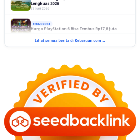
29 Juni 2026
TEKNOLOGI
Harga PlayStation 6 Bisa Tembus Rp17,8 Juta
29 Juni 2026
Lihat semua berita di Kebaruan.com →
GAYA HIDUP
10 Adegan Film Terikat Janji yang Sangat Tak
Terduga
29 Juni 2026
KESEHATAN
Bahaya Memakai Softlens untuk Mata yang Jarang
Diketahui
29 Juni 2026
NASIONAL
PLN Kalimantan Lakukan Manajemen Beban
Akibat Gangguan PLTGU
29 Juni 2026
KEUANGAN & INVESTASI
Harga Minyak Dunia Hari Ini Naik, WTI dan Brent
Sama-sama Menguat