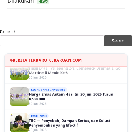
Dilakukan
NEWS
KEUANGAN & INVESTASI
Harga Minyak Dunia Hari Ini Naik, WTI dan Brent
Sama-sama Menguat
30 Juni 2026
Search
GAYA HIDUP
Sinopsis Film Marauders, Misteri Perampokan
Searc
Bank dengan Konspirasi Tersembunyi
30 Juni 2026
BERITA TERBARU KEBARUAN.COM
OLAH RAGA
Hasil Brasil vs Jepang 2-1: Comeback Dramatis, Gol
Martinelli Menit 90+5
30 Juni 2026
KEUANGAN & INVESTASI
Harga Emas Antam Hari Ini 30 Juni 2026 Turun
Rp30.000
30 Juni 2026
KESEHATAN
TBC — Penyebab, Dampak Serius, dan Solusi
Penyembuhan yang Efektif
29 Juni 2026