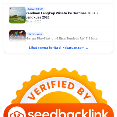
GAYA HIDUP
Panduan Lengkap Wisata ke Destinasi Pulau
Lengkuas 2026
29 Juni 2026
TEKNOLOGI
Harga PlayStation 6 Bisa Tembus Rp17,8 Juta
29 Juni 2026
Lihat semua berita di Kebaruan.com →
GAYA HIDUP
10 Adegan Film Terikat Janji yang Sangat Tak
Terduga
29 Juni 2026
KESEHATAN
Bahaya Memakai Softlens untuk Mata yang Jarang
Diketahui
29 Juni 2026
NASIONAL
PLN Kalimantan Lakukan Manajemen Beban
Akibat Gangguan PLTGU
29 Juni 2026