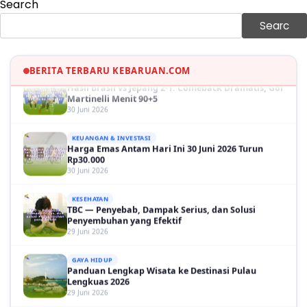
Search
GAYA HIDUP
Sinopsis Film Marauders, Misteri Perampokan
Searc
Bank dengan Konspirasi Tersembunyi
30 Juni 2026
OLAH RAGA
BERITA TERBARU KEBARUAN.COM
Hasil Brasil vs Jepang 2-1: Comeback Dramatis, Gol
Martinelli Menit 90+5
30 Juni 2026
KEUANGAN & INVESTASI
Harga Emas Antam Hari Ini 30 Juni 2026 Turun
Rp30.000
30 Juni 2026
KESEHATAN
TBC — Penyebab, Dampak Serius, dan Solusi
Penyembuhan yang Efektif
29 Juni 2026
GAYA HIDUP
Panduan Lengkap Wisata ke Destinasi Pulau
Lengkuas 2026
29 Juni 2026