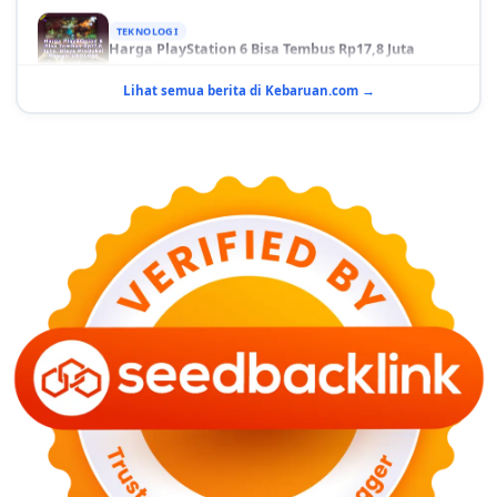
TEKNOLOGI
Harga PlayStation 6 Bisa Tembus Rp17,8 Juta
29 Juni 2026
Lihat semua berita di Kebaruan.com →
GAYA HIDUP
10 Adegan Film Terikat Janji yang Sangat Tak
Terduga
29 Juni 2026
KESEHATAN
Bahaya Memakai Softlens untuk Mata yang Jarang
Diketahui
29 Juni 2026
NASIONAL
PLN Kalimantan Lakukan Manajemen Beban
Akibat Gangguan PLTGU
29 Juni 2026
KEUANGAN & INVESTASI
Harga Minyak Dunia Hari Ini Naik, WTI dan Brent
Sama-sama Menguat
30 Juni 2026