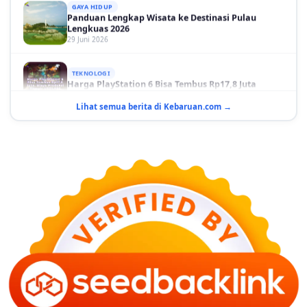
Panduan Lengkap Wisata ke Destinasi Pulau
Lengkuas 2026
29 Juni 2026
TEKNOLOGI
Harga PlayStation 6 Bisa Tembus Rp17,8 Juta
29 Juni 2026
Lihat semua berita di Kebaruan.com →
GAYA HIDUP
10 Adegan Film Terikat Janji yang Sangat Tak
Terduga
29 Juni 2026
KESEHATAN
Bahaya Memakai Softlens untuk Mata yang Jarang
Diketahui
29 Juni 2026
NASIONAL
PLN Kalimantan Lakukan Manajemen Beban
Akibat Gangguan PLTGU
29 Juni 2026
KEUANGAN & INVESTASI