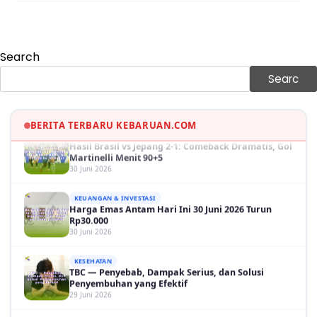
KEUANGAN & INVESTASI
Harga Minyak Dunia Hari Ini Naik, WTI dan Brent
Sama-sama Menguat
30 Juni 2026
Search
GAYA HIDUP
Sinopsis Film Marauders, Misteri Perampokan
Searc
Bank dengan Konspirasi Tersembunyi
30 Juni 2026
BERITA TERBARU KEBARUAN.COM
OLAH RAGA
Hasil Brasil vs Jepang 2-1: Comeback Dramatis, Gol
Martinelli Menit 90+5
30 Juni 2026
KEUANGAN & INVESTASI
Harga Emas Antam Hari Ini 30 Juni 2026 Turun
Rp30.000
30 Juni 2026
KESEHATAN
TBC — Penyebab, Dampak Serius, dan Solusi
Penyembuhan yang Efektif
29 Juni 2026
GAYA HIDUP