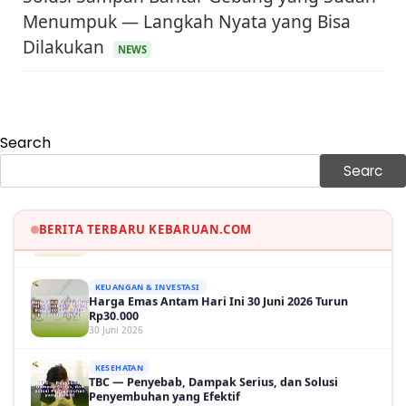
Menumpuk — Langkah Nyata yang Bisa
KEUANGAN & INVESTASI
Harga Minyak Dunia Hari Ini Naik, WTI dan Brent
Dilakukan
Sama-sama Menguat
NEWS
30 Juni 2026
GAYA HIDUP
Sinopsis Film Marauders, Misteri Perampokan
Bank dengan Konspirasi Tersembunyi
Search
30 Juni 2026
Searc
OLAH RAGA
Hasil Brasil vs Jepang 2-1: Comeback Dramatis, Gol
Martinelli Menit 90+5
30 Juni 2026
BERITA TERBARU KEBARUAN.COM
KEUANGAN & INVESTASI
Harga Emas Antam Hari Ini 30 Juni 2026 Turun
Rp30.000
30 Juni 2026
KESEHATAN
TBC — Penyebab, Dampak Serius, dan Solusi
Penyembuhan yang Efektif
29 Juni 2026