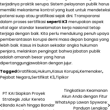
terjadinya praktik serupa. Sistem pelayanan publik harus
memiliki mekanisme kontrol yang kuat untuk mendeteksi
potensi suap atau gratifikasi sejak dini. Transparansi
dalam proses sertifikasi
seperti K3
merupakan aspek
vital agar standar keselamatan kerja nasional tetap
terjaga dengan baik. Kita perlu mendukung penuh upaya
pemberantasan korupsi demi masa depan bangsa yang
lebih baik. Kasus ini bukan sekadar angka hukuman
penjara, melainkan pengingat bahwa jabatan publik
adalah amanah besar yang harus
dipertanggungjawabkan dengan jujur.
Tagged
Gratifikasi
,
Hukum
,
Kasus Korupsi
,
Kemenaker
,
Pejabat Negara
,
Sertifikat K3
,
Tipikor
Navigasi
Tingkatkan Keamanan
PT KAI Siapkan Proyek
Akun Anda dengan Fitur
pos
Strategis Jalur Kereta
WhatsApp Lawan Spyware:
Banda Aceh hingga Bandar
Panduan Lengkap