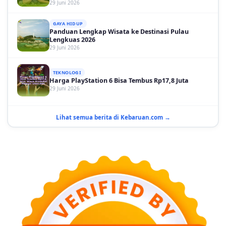
GAYA HIDUP
Panduan Lengkap Wisata ke Destinasi Pulau
Lengkuas 2026
29 Juni 2026
TEKNOLOGI
Harga PlayStation 6 Bisa Tembus Rp17,8 Juta
29 Juni 2026
GAYA HIDUP
10 Adegan Film Terikat Janji yang Sangat Tak
Terduga
Lihat semua berita di Kebaruan.com →
29 Juni 2026
KESEHATAN
Bahaya Memakai Softlens untuk Mata yang Jarang
Diketahui
29 Juni 2026
NASIONAL
PLN Kalimantan Lakukan Manajemen Beban
Akibat Gangguan PLTGU
29 Juni 2026