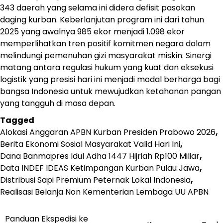
343 daerah yang selama ini didera defisit pasokan
daging kurban. Keberlanjutan program ini dari tahun
2025 yang awalnya 985 ekor menjadi 1.098 ekor
memperlihatkan tren positif komitmen negara dalam
melindungi pemenuhan gizi masyarakat miskin. Sinergi
matang antara regulasi hukum yang kuat dan eksekusi
logistik yang presisi hari ini menjadi modal berharga bagi
bangsa Indonesia untuk mewujudkan ketahanan pangan
yang tangguh di masa depan.
Tagged
Alokasi Anggaran APBN Kurban Presiden Prabowo 2026
,
Berita Ekonomi Sosial Masyarakat Valid Hari Ini
,
Dana Banmapres Idul Adha 1447 Hijriah Rp100 Miliar
,
Data INDEF IDEAS Ketimpangan Kurban Pulau Jawa
,
Distribusi Sapi Premium Peternak Lokal Indonesia
,
Realisasi Belanja Non Kementerian Lembaga UU APBN
Navigasi
Panduan Ekspedisi ke