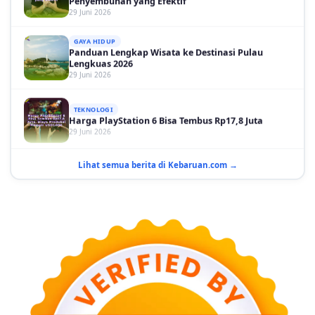
GAYA HIDUP
Panduan Lengkap Wisata ke Destinasi Pulau
Lengkuas 2026
29 Juni 2026
TEKNOLOGI
Harga PlayStation 6 Bisa Tembus Rp17,8 Juta
29 Juni 2026
GAYA HIDUP
10 Adegan Film Terikat Janji yang Sangat Tak
Terduga
Lihat semua berita di Kebaruan.com →
29 Juni 2026
KESEHATAN
Bahaya Memakai Softlens untuk Mata yang Jarang
Diketahui
29 Juni 2026
NASIONAL
PLN Kalimantan Lakukan Manajemen Beban
Akibat Gangguan PLTGU
29 Juni 2026