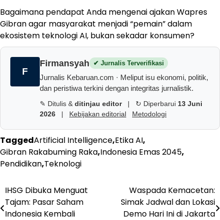
Bagaimana pendapat Anda mengenai ajakan Wapres
Gibran agar masyarakat menjadi “pemain” dalam
ekosistem teknologi AI, bukan sekadar konsumen?
Firmansyah
✔ Jurnalis Terverifikasi
F
Jurnalis Kebaruan.com · Meliput isu ekonomi, politik,
dan peristiwa terkini dengan integritas jurnalistik.
✎ Ditulis &
ditinjau editor
|
↻ Diperbarui
13 Juni
2026
|
Kebijakan editorial
Metodologi
Tagged
Artificial Intelligence
,
Etika AI
,
Gibran Rakabuming Raka
,
Indonesia Emas 2045
,
Pendidikan
,
Teknologi
Navigasi
IHSG Dibuka Menguat
Waspada Kemacetan:
Tajam: Pasar Saham
Simak Jadwal dan Lokasi
pos
Indonesia Kembali
Demo Hari Ini di Jakarta