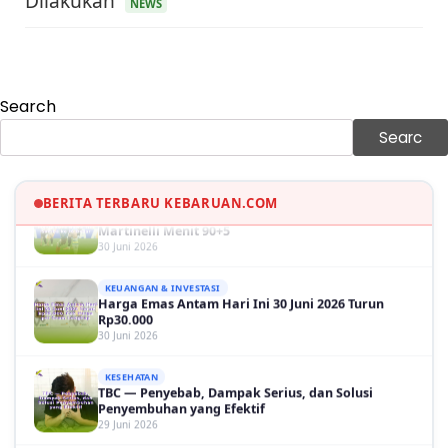
Dilakukan
NEWS
Harga Minyak Dunia Hari Ini Naik, WTI dan Brent
Sama-sama Menguat
30 Juni 2026
GAYA HIDUP
Sinopsis Film Marauders, Misteri Perampokan
Search
Bank dengan Konspirasi Tersembunyi
30 Juni 2026
Searc
OLAH RAGA
Hasil Brasil vs Jepang 2-1: Comeback Dramatis, Gol
Martinelli Menit 90+5
BERITA TERBARU KEBARUAN.COM
30 Juni 2026
KEUANGAN & INVESTASI
Harga Emas Antam Hari Ini 30 Juni 2026 Turun
Rp30.000
30 Juni 2026
KESEHATAN
TBC — Penyebab, Dampak Serius, dan Solusi
Penyembuhan yang Efektif
29 Juni 2026
GAYA HIDUP