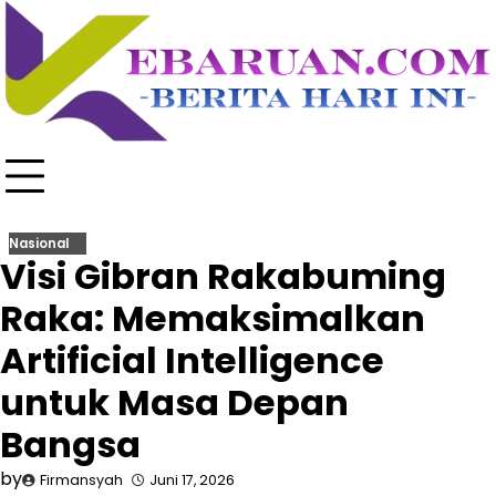
Skip
to
content
Nasional
Visi Gibran Rakabuming
Raka: Memaksimalkan
Artificial Intelligence
untuk Masa Depan
Bangsa
by
Firmansyah
Juni 17, 2026