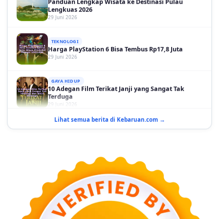
TEKNOLOGI
Harga PlayStation 6 Bisa Tembus Rp17,8 Juta
29 Juni 2026
GAYA HIDUP
10 Adegan Film Terikat Janji yang Sangat Tak
Terduga
29 Juni 2026
KESEHATAN
Bahaya Memakai Softlens untuk Mata yang Jarang
Lihat semua berita di Kebaruan.com →
Diketahui
29 Juni 2026
NASIONAL
PLN Kalimantan Lakukan Manajemen Beban
Akibat Gangguan PLTGU
29 Juni 2026
KEUANGAN & INVESTASI
Harga Minyak Dunia Hari Ini Naik, WTI dan Brent
Sama-sama Menguat
30 Juni 2026