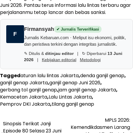
Juni 2026. Pantau terus informasi lalu lintas terbaru agar
perjalananmu tetap lancar dan bebas sanksi.
Firmansyah
✔ Jurnalis Terverifikasi
F
Jurnalis Kebaruan.com · Meliput isu ekonomi, politik,
dan peristiwa terkini dengan integritas jurnalistik.
✎ Ditulis &
ditinjau editor
|
↻ Diperbarui
13 Juni
2026
|
Kebijakan editorial
Metodologi
Tagged
aturan lalu lintas Jakarta
,
denda ganjil genap
,
ganjil genap Jakarta
,
ganjil genap Juni 2026
,
gerbang tol ganjil genap
,
jam ganjil genap Jakarta
,
Kemacetan Jakarta
,
Lalu Lintas Jakarta
,
Pemprov DKI Jakarta
,
tilang ganjil genap
Navigasi
MPLS 2026:
Sinopsis Terikat Janji
Kemendikdasmen Larang
pos
Episode 80 Selasa 23 Juni