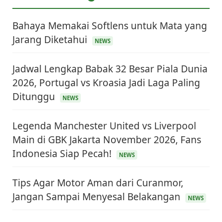
Bahaya Memakai Softlens untuk Mata yang
Jarang Diketahui
NEWS
Jadwal Lengkap Babak 32 Besar Piala Dunia
2026, Portugal vs Kroasia Jadi Laga Paling
Ditunggu
NEWS
Legenda Manchester United vs Liverpool
Main di GBK Jakarta November 2026, Fans
Indonesia Siap Pecah!
NEWS
Tips Agar Motor Aman dari Curanmor,
Jangan Sampai Menyesal Belakangan
NEWS
KEUANGAN & INVESTASI
Harga Minyak Dunia Hari Ini Naik, WTI dan Brent
Sama-sama Menguat