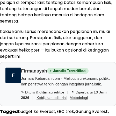
pelajari di tempat lain: tentang batas kemampuan fisik,
tentang ketenangan di tengah medan berat, dan
tentang betapa kecilnya manusia di hadapan alam
semesta.
Kalau kamu serius merencanakan perjalanan ini, mulai
dari sekarang. Persiapkan fisik, atur anggaran, dan
jangan lupa asuransi perjalanan dengan cobertura
evakuasi helikopter — itu bukan opsional di ketinggian
seperti ini.
Firmansyah
✔ Jurnalis Terverifikasi
F
Jurnalis Kebaruan.com · Meliput isu ekonomi, politik,
dan peristiwa terkini dengan integritas jurnalistik.
✎ Ditulis &
ditinjau editor
|
↻ Diperbarui
13 Juni
2026
|
Kebijakan editorial
Metodologi
Tagged
budget ke Everest
,
EBC trek
,
Gunung Everest
,