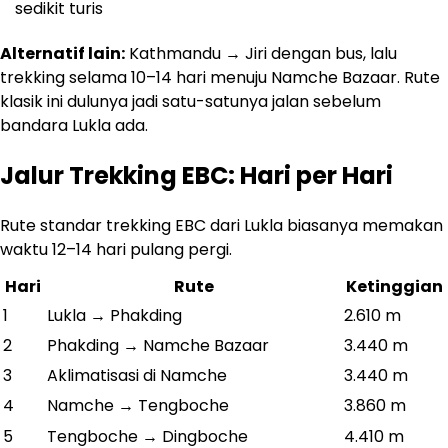
sedikit turis
Alternatif lain:
Kathmandu → Jiri dengan bus, lalu
trekking selama 10–14 hari menuju Namche Bazaar. Rute
klasik ini dulunya jadi satu-satunya jalan sebelum
bandara Lukla ada.
Jalur Trekking EBC: Hari per Hari
Rute standar trekking EBC dari Lukla biasanya memakan
waktu 12–14 hari pulang pergi.
Hari
Rute
Ketinggian
1
Lukla → Phakding
2.610 m
2
Phakding → Namche Bazaar
3.440 m
3
Aklimatisasi di Namche
3.440 m
4
Namche → Tengboche
3.860 m
5
Tengboche → Dingboche
4.410 m