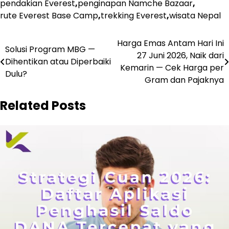
pendakian Everest
,
penginapan Namche Bazaar
,
rute Everest Base Camp
,
trekking Everest
,
wisata Nepal
Navigasi
Harga Emas Antam Hari Ini
Solusi Program MBG —
27 Juni 2026, Naik dari
pos
Dihentikan atau Diperbaiki
Kemarin — Cek Harga per
Dulu?
Gram dan Pajaknya
Related Posts