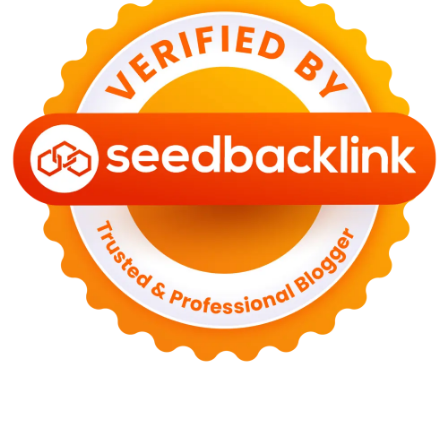
NASIONAL
PLN Kalimantan Lakukan Manajemen Beban
Akibat Gangguan PLTGU
29 Juni 2026
KEUANGAN & INVESTASI
Harga Minyak Dunia Hari Ini Naik, WTI dan Brent
Sama-sama Menguat
30 Juni 2026
GAYA HIDUP
Sinopsis Film Marauders, Misteri Perampokan
Bank dengan Konspirasi Tersembunyi
30 Juni 2026
OLAH RAGA
Hasil Brasil vs Jepang 2-1: Comeback Dramatis, Gol
Martinelli Menit 90+5
30 Juni 2026
KEUANGAN & INVESTASI
Harga Emas Antam Hari Ini 30 Juni 2026 Turun
Rp30.000
30 Juni 2026