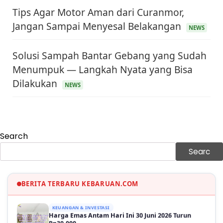
Tips Agar Motor Aman dari Curanmor,
Jangan Sampai Menyesal Belakangan
NEWS
Solusi Sampah Bantar Gebang yang Sudah
KEUANGAN & INVESTASI
Harga Minyak Dunia Hari Ini Naik, WTI dan Brent
Menumpuk — Langkah Nyata yang Bisa
Sama-sama Menguat
30 Juni 2026
Dilakukan
NEWS
GAYA HIDUP
Sinopsis Film Marauders, Misteri Perampokan
Bank dengan Konspirasi Tersembunyi
30 Juni 2026
Search
OLAH RAGA
Hasil Brasil vs Jepang 2-1: Comeback Dramatis, Gol
Searc
Martinelli Menit 90+5
30 Juni 2026
BERITA TERBARU KEBARUAN.COM
KEUANGAN & INVESTASI
Harga Emas Antam Hari Ini 30 Juni 2026 Turun
Rp30.000
30 Juni 2026