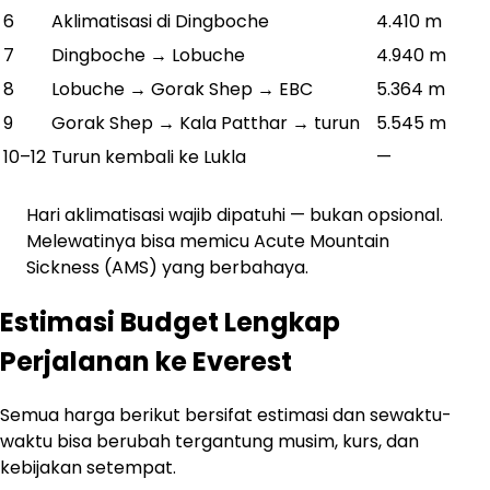
6
Aklimatisasi di Dingboche
4.410 m
7
Dingboche → Lobuche
4.940 m
8
Lobuche → Gorak Shep → EBC
5.364 m
9
Gorak Shep → Kala Patthar → turun
5.545 m
10–12
Turun kembali ke Lukla
—
Hari aklimatisasi wajib dipatuhi — bukan opsional.
Melewatinya bisa memicu Acute Mountain
Sickness (AMS) yang berbahaya.
Estimasi Budget Lengkap
Perjalanan ke Everest
Semua harga berikut bersifat estimasi dan sewaktu-
waktu bisa berubah tergantung musim, kurs, dan
kebijakan setempat.