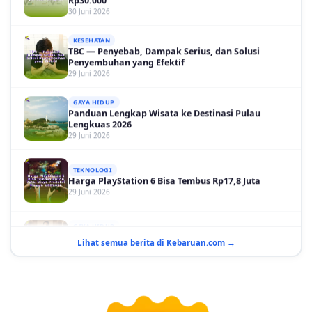
KESEHATAN
TBC — Penyebab, Dampak Serius, dan Solusi
Penyembuhan yang Efektif
29 Juni 2026
GAYA HIDUP
Panduan Lengkap Wisata ke Destinasi Pulau
Lengkuas 2026
29 Juni 2026
TEKNOLOGI
Harga PlayStation 6 Bisa Tembus Rp17,8 Juta
29 Juni 2026
GAYA HIDUP
10 Adegan Film Terikat Janji yang Sangat Tak
Terduga
29 Juni 2026
Lihat semua berita di Kebaruan.com →
KESEHATAN
Bahaya Memakai Softlens untuk Mata yang Jarang
Diketahui
29 Juni 2026