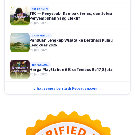
TBC — Penyebab, Dampak Serius, dan Solusi
Penyembuhan yang Efektif
29 Juni 2026
GAYA HIDUP
Panduan Lengkap Wisata ke Destinasi Pulau
Lengkuas 2026
29 Juni 2026
TEKNOLOGI
Harga PlayStation 6 Bisa Tembus Rp17,8 Juta
29 Juni 2026
GAYA HIDUP
10 Adegan Film Terikat Janji yang Sangat Tak
Terduga
Lihat semua berita di Kebaruan.com →
29 Juni 2026
KESEHATAN
Bahaya Memakai Softlens untuk Mata yang Jarang
Diketahui
29 Juni 2026
NASIONAL