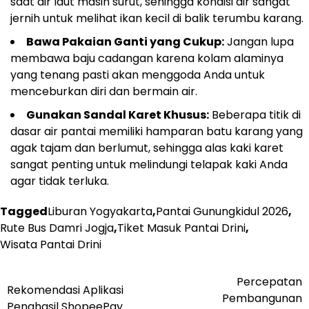
saat air laut masih surut, sehingga kondisi air sangat
jernih untuk melihat ikan kecil di balik terumbu karang.
Bawa Pakaian Ganti yang Cukup:
Jangan lupa
membawa baju cadangan karena kolam alaminya
yang tenang pasti akan menggoda Anda untuk
menceburkan diri dan bermain air.
Gunakan Sandal Karet Khusus:
Beberapa titik di
dasar air pantai memiliki hamparan batu karang yang
agak tajam dan berlumut, sehingga alas kaki karet
sangat penting untuk melindungi telapak kaki Anda
agar tidak terluka.
Tagged
Liburan Yogyakarta
,
Pantai Gunungkidul 2026
,
Rute Bus Damri Jogja
,
Tiket Masuk Pantai Drini
,
Wisata Pantai Drini
Navigasi
Percepatan
Rekomendasi Aplikasi
Pembangunan
Penghasil ShopeePay