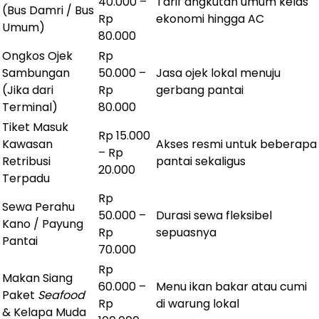
40.000 –
Tarif angkutan umum kelas
(Bus Damri / Bus
Rp
ekonomi hingga AC
Umum)
80.000
Ongkos Ojek
Rp
Sambungan
50.000 –
Jasa ojek lokal menuju
(Jika dari
Rp
gerbang pantai
Terminal)
80.000
Tiket Masuk
Rp 15.000
Kawasan
Akses resmi untuk beberapa
– Rp
Retribusi
pantai sekaligus
20.000
Terpadu
Rp
Sewa Perahu
50.000 –
Durasi sewa fleksibel
Kano / Payung
Rp
sepuasnya
Pantai
70.000
Rp
Makan Siang
60.000 –
Menu ikan bakar atau cumi
Paket
Seafood
Rp
di warung lokal
& Kelapa Muda