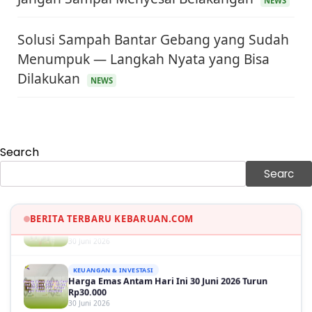
NEWS
Solusi Sampah Bantar Gebang yang Sudah
Menumpuk — Langkah Nyata yang Bisa
KEUANGAN & INVESTASI
Harga Minyak Dunia Hari Ini Naik, WTI dan Brent
Dilakukan
Sama-sama Menguat
NEWS
30 Juni 2026
GAYA HIDUP
Sinopsis Film Marauders, Misteri Perampokan
Bank dengan Konspirasi Tersembunyi
Search
30 Juni 2026
Searc
OLAH RAGA
Hasil Brasil vs Jepang 2-1: Comeback Dramatis, Gol
Martinelli Menit 90+5
30 Juni 2026
BERITA TERBARU KEBARUAN.COM
KEUANGAN & INVESTASI
Harga Emas Antam Hari Ini 30 Juni 2026 Turun
Rp30.000
30 Juni 2026
KESEHATAN