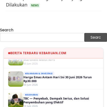
KEUANGAN & INVESTASI
Dilakukan
NEWS
Harga Minyak Dunia Hari Ini Naik, WTI dan Brent
Sama-sama Menguat
30 Juni 2026
GAYA HIDUP
Sinopsis Film Marauders, Misteri Perampokan
Search
Bank dengan Konspirasi Tersembunyi
30 Juni 2026
Searc
OLAH RAGA
Hasil Brasil vs Jepang 2-1: Comeback Dramatis, Gol
Martinelli Menit 90+5
BERITA TERBARU KEBARUAN.COM
30 Juni 2026
KEUANGAN & INVESTASI
Harga Emas Antam Hari Ini 30 Juni 2026 Turun
Rp30.000
30 Juni 2026
KESEHATAN
TBC — Penyebab, Dampak Serius, dan Solusi
Penyembuhan yang Efektif
29 Juni 2026