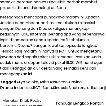
semakin percaya bahwa Dipa lebih berhak membeli
properti di sana dibandingkan Sena.
Ketegangan mencapai puncaknya malam ini. Apakah
Jessica benar-benar berhasil melakukan transaksi
dengan Danang dan Dipa sekaligus menangkap
keduanya? Lalu, informasi penting apa yang sebenarnya
ingin disampaikan Sena kepada Raffi sebelum ia
bertemu Davina? Jangan lewatkan episode lengkap
Terikat Janji malam ini hanya di RCTI untuk mengetahui
jawaban dari segala teka-teki tersebut. Pastikan Anda
duduk manis di depan televisi pukul 19.00 WIB nanti agar
tidak ketinggalan alur cerita yang semakin seru dan
menegangkan ini.
Tagged
Arya Saloka
,
Asha Assuncao
,
Davina
,
Drama Indonesia
,
RCTI
,
Sena
,
Sinopsis Sinetron
,
terikat janji
Navigasi
Menakar Kritik Rocky
Panduan Lengkap Nonton