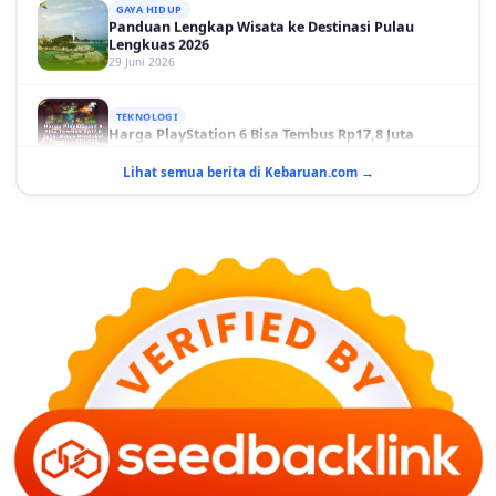
Panduan Lengkap Wisata ke Destinasi Pulau
Lengkuas 2026
29 Juni 2026
TEKNOLOGI
Harga PlayStation 6 Bisa Tembus Rp17,8 Juta
29 Juni 2026
Lihat semua berita di Kebaruan.com →
GAYA HIDUP
10 Adegan Film Terikat Janji yang Sangat Tak
Terduga
29 Juni 2026
KESEHATAN
Bahaya Memakai Softlens untuk Mata yang Jarang
Diketahui
29 Juni 2026
NASIONAL
PLN Kalimantan Lakukan Manajemen Beban
Akibat Gangguan PLTGU
29 Juni 2026
KEUANGAN & INVESTASI