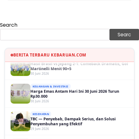
KEUANGAN & INVESTASI
Harga Minyak Dunia Hari Ini Naik, WTI dan Brent
Sama-sama Menguat
30 Juni 2026
Search
GAYA HIDUP
Sinopsis Film Marauders, Misteri Perampokan
Searc
Bank dengan Konspirasi Tersembunyi
30 Juni 2026
BERITA TERBARU KEBARUAN.COM
OLAH RAGA
Hasil Brasil vs Jepang 2-1: Comeback Dramatis, Gol
Martinelli Menit 90+5
30 Juni 2026
KEUANGAN & INVESTASI
Harga Emas Antam Hari Ini 30 Juni 2026 Turun
Rp30.000
30 Juni 2026
KESEHATAN
TBC — Penyebab, Dampak Serius, dan Solusi
Penyembuhan yang Efektif
29 Juni 2026
GAYA HIDUP