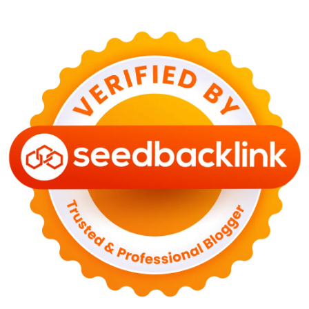
29 Juni 2026
KESEHATAN
Bahaya Memakai Softlens untuk Mata yang Jarang
Diketahui
29 Juni 2026
NASIONAL
PLN Kalimantan Lakukan Manajemen Beban
Akibat Gangguan PLTGU
29 Juni 2026
KEUANGAN & INVESTASI
Harga Minyak Dunia Hari Ini Naik, WTI dan Brent
Sama-sama Menguat
30 Juni 2026
GAYA HIDUP
Sinopsis Film Marauders, Misteri Perampokan
Bank dengan Konspirasi Tersembunyi
30 Juni 2026
OLAH RAGA
Hasil Brasil vs Jepang 2-1: Comeback Dramatis, Gol
Martinelli Menit 90+5