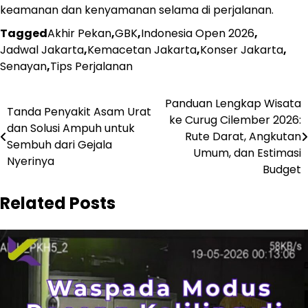
keamanan dan kenyamanan selama di perjalanan.
Tagged
Akhir Pekan
,
GBK
,
Indonesia Open 2026
,
Jadwal Jakarta
,
Kemacetan Jakarta
,
Konser Jakarta
,
Senayan
,
Tips Perjalanan
Navigasi
Panduan Lengkap Wisata
Tanda Penyakit Asam Urat
ke Curug Cilember 2026:
pos
dan Solusi Ampuh untuk
Rute Darat, Angkutan
Sembuh dari Gejala
Umum, dan Estimasi
Nyerinya
Budget
Related Posts