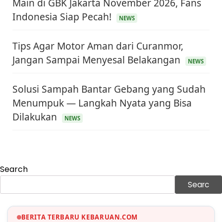
Main di GBK Jakarta November 2026, Fans
Indonesia Siap Pecah!
NEWS
Tips Agar Motor Aman dari Curanmor,
Jangan Sampai Menyesal Belakangan
NEWS
Solusi Sampah Bantar Gebang yang Sudah
Menumpuk — Langkah Nyata yang Bisa
Dilakukan
KEUANGAN & INVESTASI
NEWS
Harga Minyak Dunia Hari Ini Naik, WTI dan Brent
Sama-sama Menguat
30 Juni 2026
GAYA HIDUP
Sinopsis Film Marauders, Misteri Perampokan
Search
Bank dengan Konspirasi Tersembunyi
30 Juni 2026
Searc
OLAH RAGA
Hasil Brasil vs Jepang 2-1: Comeback Dramatis, Gol
BERITA TERBARU KEBARUAN.COM
Martinelli Menit 90+5