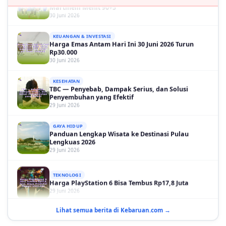
30 Juni 2026
KEUANGAN & INVESTASI
Harga Emas Antam Hari Ini 30 Juni 2026 Turun
Rp30.000
30 Juni 2026
KESEHATAN
TBC — Penyebab, Dampak Serius, dan Solusi
Penyembuhan yang Efektif
29 Juni 2026
GAYA HIDUP
Panduan Lengkap Wisata ke Destinasi Pulau
Lengkuas 2026
29 Juni 2026
TEKNOLOGI
Harga PlayStation 6 Bisa Tembus Rp17,8 Juta
29 Juni 2026
GAYA HIDUP
Lihat semua berita di Kebaruan.com →
10 Adegan Film Terikat Janji yang Sangat Tak
Terduga