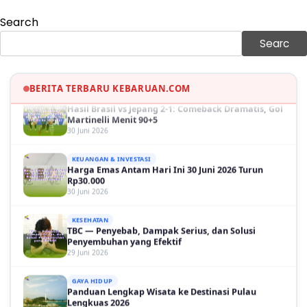
30 Juni 2026
Search
GAYA HIDUP
Sinopsis Film Marauders, Misteri Perampokan
Searc
Bank dengan Konspirasi Tersembunyi
30 Juni 2026
BERITA TERBARU KEBARUAN.COM
OLAH RAGA
Hasil Brasil vs Jepang 2-1: Comeback Dramatis, Gol
Martinelli Menit 90+5
30 Juni 2026
KEUANGAN & INVESTASI
Harga Emas Antam Hari Ini 30 Juni 2026 Turun
Rp30.000
30 Juni 2026
KESEHATAN
TBC — Penyebab, Dampak Serius, dan Solusi
Penyembuhan yang Efektif
29 Juni 2026
GAYA HIDUP
Panduan Lengkap Wisata ke Destinasi Pulau
Lengkuas 2026
29 Juni 2026