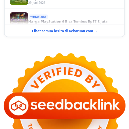
TEKNOLOGI
Harga PlayStation 6 Bisa Tembus Rp17,8 Juta
29 Juni 2026
Lihat semua berita di Kebaruan.com →
GAYA HIDUP
10 Adegan Film Terikat Janji yang Sangat Tak
Terduga
29 Juni 2026
KESEHATAN
Bahaya Memakai Softlens untuk Mata yang Jarang
Diketahui
29 Juni 2026
NASIONAL
PLN Kalimantan Lakukan Manajemen Beban
Akibat Gangguan PLTGU
29 Juni 2026
KEUANGAN & INVESTASI
Harga Minyak Dunia Hari Ini Naik, WTI dan Brent
Sama-sama Menguat
30 Juni 2026