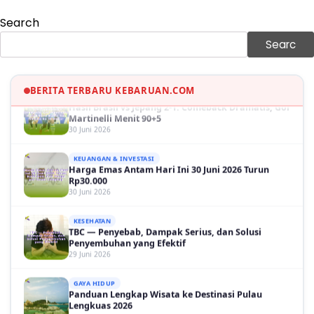
Search
GAYA HIDUP
Sinopsis Film Marauders, Misteri Perampokan
Searc
Bank dengan Konspirasi Tersembunyi
30 Juni 2026
OLAH RAGA
BERITA TERBARU KEBARUAN.COM
Hasil Brasil vs Jepang 2-1: Comeback Dramatis, Gol
Martinelli Menit 90+5
30 Juni 2026
KEUANGAN & INVESTASI
Harga Emas Antam Hari Ini 30 Juni 2026 Turun
Rp30.000
30 Juni 2026
KESEHATAN
TBC — Penyebab, Dampak Serius, dan Solusi
Penyembuhan yang Efektif
29 Juni 2026
GAYA HIDUP
Panduan Lengkap Wisata ke Destinasi Pulau
Lengkuas 2026
29 Juni 2026