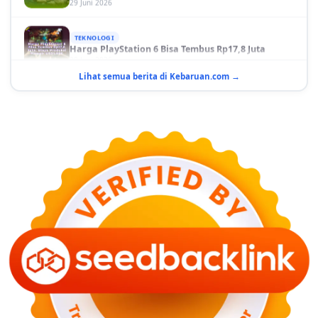
TEKNOLOGI
Harga PlayStation 6 Bisa Tembus Rp17,8 Juta
29 Juni 2026
Lihat semua berita di Kebaruan.com →
GAYA HIDUP
10 Adegan Film Terikat Janji yang Sangat Tak
Terduga
29 Juni 2026
KESEHATAN
Bahaya Memakai Softlens untuk Mata yang Jarang
Diketahui
29 Juni 2026
NASIONAL
PLN Kalimantan Lakukan Manajemen Beban
Akibat Gangguan PLTGU
29 Juni 2026
KEUANGAN & INVESTASI
Harga Minyak Dunia Hari Ini Naik, WTI dan Brent
Sama-sama Menguat
30 Juni 2026