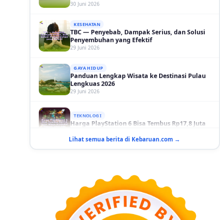
KESEHATAN
TBC — Penyebab, Dampak Serius, dan Solusi
Penyembuhan yang Efektif
29 Juni 2026
GAYA HIDUP
Panduan Lengkap Wisata ke Destinasi Pulau
Lengkuas 2026
29 Juni 2026
TEKNOLOGI
Harga PlayStation 6 Bisa Tembus Rp17,8 Juta
29 Juni 2026
Lihat semua berita di Kebaruan.com →
GAYA HIDUP
10 Adegan Film Terikat Janji yang Sangat Tak
Terduga
29 Juni 2026
KESEHATAN
Bahaya Memakai Softlens untuk Mata yang
Jarang Diketahui
29 Juni 2026