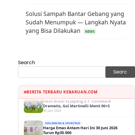
Solusi Sampah Bantar Gebang yang
Sudah Menumpuk — Langkah Nyata
yang Bisa Dilakukan
NEWS
KEUANGAN & INVESTASI
Harga Minyak Dunia Hari Ini Naik, WTI dan
Brent Sama-sama Menguat
30 Juni 2026
Search
GAYA HIDUP
Sinopsis Film Marauders, Misteri
Searc
Perampokan Bank dengan Konspirasi
Tersembunyi
30 Juni 2026
OLAH RAGA
BERITA TERBARU KEBARUAN.COM
Hasil Brasil vs Jepang 2-1: Comeback
Dramatis, Gol Martinelli Menit 90+5
30 Juni 2026
KEUANGAN & INVESTASI
Harga Emas Antam Hari Ini 30 Juni 2026
Turun Rp30.000
30 Juni 2026