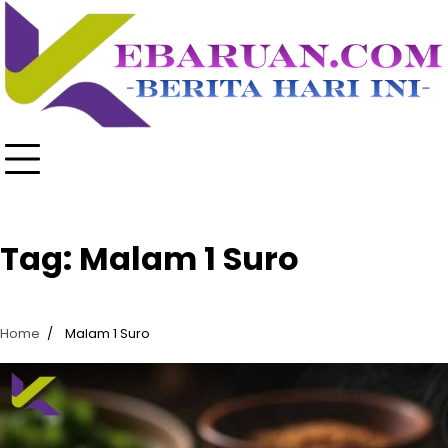
Skip
to
content
Tag:
Malam 1 Suro
Home
Malam 1 Suro