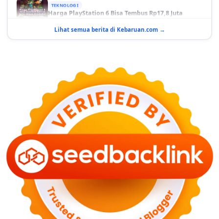
Harga PlayStation 6 Bisa Tembus Rp17,8 Juta
29 Juni 2026
Lihat semua berita di Kebaruan.com →
GAYA HIDUP
10 Adegan Film Terikat Janji yang Sangat Tak
Terduga
29 Juni 2026
KESEHATAN
Bahaya Memakai Softlens untuk Mata yang Jarang
Diketahui
29 Juni 2026
NASIONAL
PLN Kalimantan Lakukan Manajemen Beban
Akibat Gangguan PLTGU
29 Juni 2026
KEUANGAN & INVESTASI
Harga Minyak Dunia Hari Ini Naik, WTI dan Brent
Sama-sama Menguat
30 Juni 2026
GAYA HIDUP