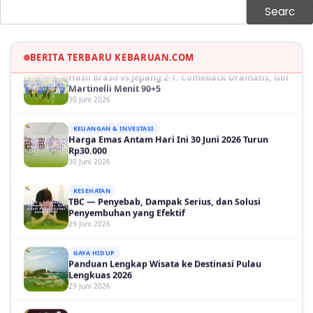
Sinopsis Film Marauders, Misteri Perampokan
Searc
Bank dengan Konspirasi Tersembunyi
30 Juni 2026
BERITA TERBARU KEBARUAN.COM
OLAH RAGA
Hasil Brasil vs Jepang 2-1: Comeback Dramatis, Gol
Martinelli Menit 90+5
30 Juni 2026
KEUANGAN & INVESTASI
Harga Emas Antam Hari Ini 30 Juni 2026 Turun
Rp30.000
30 Juni 2026
KESEHATAN
TBC — Penyebab, Dampak Serius, dan Solusi
Penyembuhan yang Efektif
29 Juni 2026
GAYA HIDUP
Panduan Lengkap Wisata ke Destinasi Pulau
Lengkuas 2026
29 Juni 2026
TEKNOLOGI